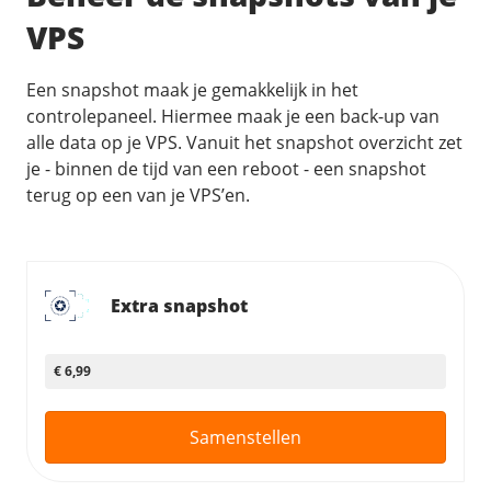
/
Networking
Prijsoverzicht
VPS
Secret management
HA-IP
Load Balancer
Een snapshot maak je gemakkelijk in het
controlepaneel. Hiermee maak je een back-up van
Private Network
alle data op je VPS. Vanuit het snapshot overzicht zet
VPS-Firewall
je - binnen de tijd van een reboot - een snapshot
terug op een van je VPS’en.
/
Storage
Acronis Cyber Protect
Block Storage
Extra snapshot
Weekly Backups
Snapshots
€ 6,99
/
Overig
Samenstellen
API