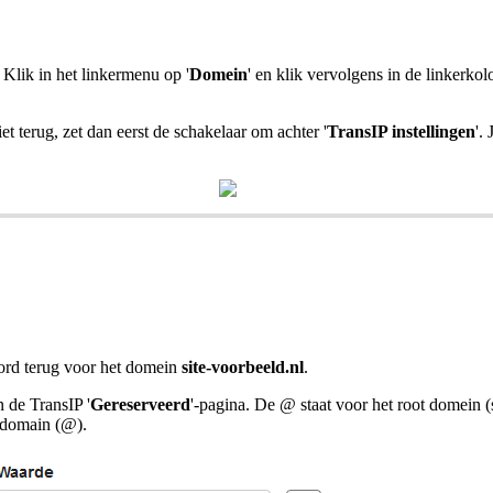
. Klik in het linkermenu op '
Domein
' en klik vervolgens in de linkerk
niet terug, zet dan eerst de schakelaar om achter '
TransIP instellingen
'.
d terug voor het domein
site-voorbeeld.nl
.
 de TransIP '
Gereserveerd
'-pagina. De @ staat voor het root domein (s
t domain (@).