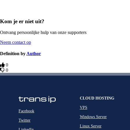
Kom je er niet uit?
Ontvang persoonlijke hulp van onze supporters
Neem contact op
Definition by
Author
0
0
CLOUD HOSTING
VPS
Facebook
Windows Server
Twitter
Linux Server
LinkedIn