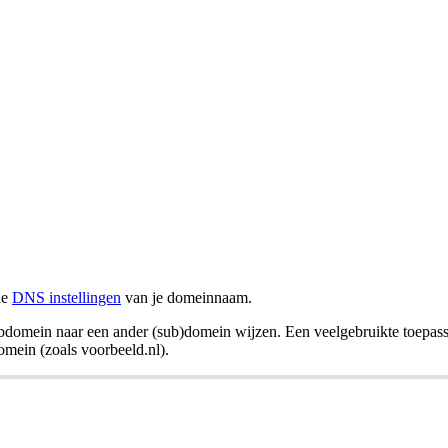
de
DNS instellingen
van je domeinnaam.
ubdomein naar een ander (sub)domein wijzen. Een veelgebruikte toep
omein (zoals voorbeeld.nl).