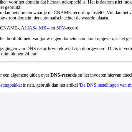
uiken voor het domein dat hieraan gekoppeld is. Het is daarom
niet
moge
et gebruikt.
 dan het domein waar je de CNAME-record op instelt? Vul dan het vol
ouw root domein niet automatisch achter de waarde plaatst.
n CNAME-,
ALIAS-
,
MX-
-
en
SRV
-record.
et hoofddomein van jouw eigen domeinnaam kunt opgeven, is het gebr
jzigingen van DNS records wereldwijd zijn doorgevoerd. Dit is in ver
l ruim binnen 24 uur
r een algemene uitleg over
DNS-records
en het invoeren hiervan check 
stingpakket
instelt, gebruik dan het artikel '
De DNS instellingen van m