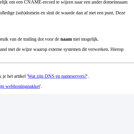
lijk om een CNAME-record te wijzen naar een ander domeinnaam
ledige (sub)domein en sluit de waarde dan af met een punt. Deze
uik van de trailing dot voor de
naam
niet mogelijk.
band met de wijze waarop externe systemen dit verwerken. Hierop
je het artikel '
Wat zijn DNS en nameservers?
'.
ijn webhostingpakket
'.