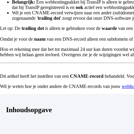
Belangrijk:
Een webhostingpakket bij TransIP is alleen te gebr
dat bij TransIP geregistreerd is en
ook
actief een webhostingpakk
Wil je een CNAME-record verwijzen naar een ander (sub)domein
zogenaamde '
trailing dot
' zorgt ervoor dat onze DNS-software j
Let op: De
trailing dot
is alleen te gebruiken voor de
waarde
van ee
Omdat je voor de
naam
van een DNS-record alleen een subdomein of h
Hou er rekening mee dat het tot maximaal 24 uur kan duren voordat wi
hebben wij helaas geen invloed. Overigens zie je de wijzigingen wel a
Dit artikel heeft het instellen van een
CNAME-record
behandeld. Voo
Wil je weten hoe je onder andere de CNAME-records van jouw
webho
Inhoudsopgave