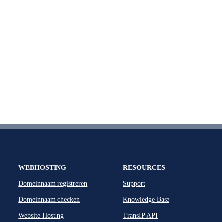
WEBHOSTING
RESOURCES
Domeinnaam registreren
Support
Domeinnaam checken
Knowledge Base
Website Hosting
TransIP API