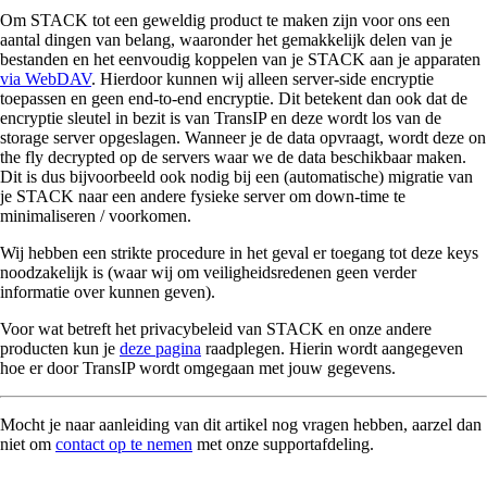
Om STACK tot een geweldig product te maken zijn voor ons een
aantal dingen van belang, waaronder het gemakkelijk delen van je
bestanden en het eenvoudig koppelen van je STACK aan je apparaten
via WebDAV
. Hierdoor kunnen wij alleen server-side encryptie
toepassen en geen end-to-end encryptie. Dit betekent dan ook dat de
encryptie sleutel in bezit is van TransIP en deze wordt los van de
storage server opgeslagen. Wanneer je de data opvraagt, wordt deze on
the fly decrypted op de servers waar we de data beschikbaar maken.
Dit is dus bijvoorbeeld ook nodig bij een (automatische) migratie van
je STACK naar een andere fysieke server om down-time te
minimaliseren / voorkomen.
Wij hebben een strikte procedure in het geval er toegang tot deze keys
noodzakelijk is (waar wij om veiligheidsredenen geen verder
informatie over kunnen geven).
Voor wat betreft het privacybeleid van STACK en onze andere
producten kun je
deze pagina
raadplegen. Hierin wordt aangegeven
hoe er door TransIP wordt omgegaan met jouw gegevens.
Mocht je naar aanleiding van dit artikel nog vragen hebben, aarzel dan
niet om
contact op te nemen
met onze supportafdeling.