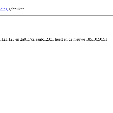
iding
gebruiken.
23.123.123 en 2a01:7ca:aaab:123::1 heeft en de nieuwe 185.10.50.51