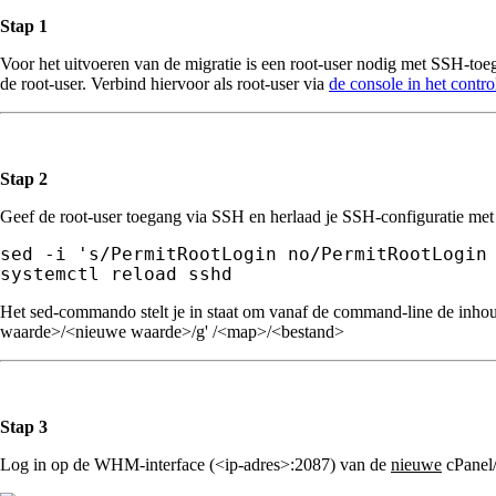
Stap 1
Voor het uitvoeren van de migratie is een root-user nodig met SSH-toeg
de root-user. Verbind hiervoor als root-user via
de console in het contr
Stap 2
Geef de root-user toegang via SSH en herlaad je SSH-configuratie me
sed -i 
's/PermitRootLogin no/PermitRootLogin
systemctl reload sshd
Het sed-commando stelt je in staat om vanaf de command-line de inhoud
waarde>/<nieuwe waarde>/g' /<map>/<bestand>
Stap 3
Log in op de WHM-interface (<ip-adres>:2087) van de
nieuwe
cPanel/