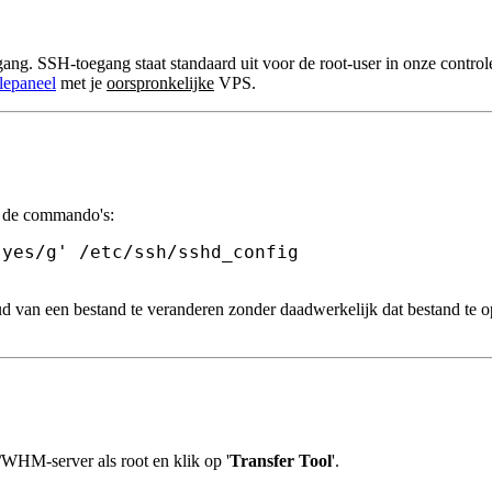
ang. SSH-toegang staat standaard uit voor de root-user in onze controle
olepaneel
met je
oorspronkelijke
VPS.
t de commando's:
 yes/g'
 /etc/ssh/sshd_config

 van een bestand te veranderen zonder daadwerkelijk dat bestand te op
WHM-server als root en klik op '
Transfer Tool
'.