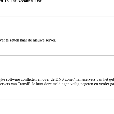
ed To The Accounts List
'.
ver te zetten naar de nieuwe server.
ijke software conflicten en over de DNS zone / nameservers van het geb
vers van TransIP. Je kunt deze meldingen veilig negeren en verder ga