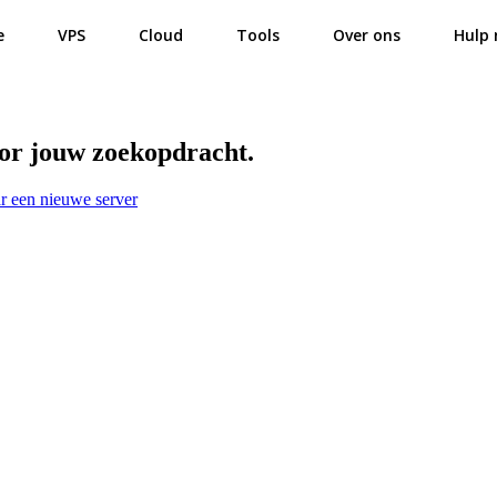
e
VPS
Cloud
Tools
Over ons
Hulp 
oor jouw zoekopdracht.
r een nieuwe server