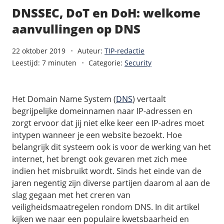
/
Back-up & Opslag
.eu domein
Public Cloud
DNSSEC, DoT en DoH: welkome
Hulp nodig?
.be domein
STACK - online opslag
/
Orchestration
aanvullingen op DNS
/
Security & Compliance
/
TransIP
/
Network
Acronis Cyber Protect
Kubernetes
Digitale toegankelijkheid
Controlepaneel
Ons verhaal
22 oktober 2019
Auteur:
TIP-redactie
Load balancing
Verhuishulp
Leestijd: 7 minuten
Categorie:
Security
/
Add-ons
Legal & security
/
Software
OpenStack Connect
GDPR Protect
Contact
AccessiWay - toegankelijkheid
Bring Your Own IP
Linux Server
SiteSweep
Het Domain Name System (
DNS
) vertaalt
Social Media Hub
Dedicated IP Subnet
Windows Server
/
Overig
SSL
begrijpelijke domeinnamen naar IP-adressen en
iubenda - compliancy
Microsoft Essentials
zorgt ervoor dat jij niet elke keer een IP-adres moet
Nieuws
/
Volumes
Billdu - facturatieapp
intypen wanneer je een website bezoekt. Hoe
Plesk
Blog
belangrijk dit systeem ook is voor de werking van het
Patchman
Volume storage
cPanel
internet, het brengt ook gevaren met zich mee
Webinars
Volume backups
DirectAdmin
indien het misbruikt wordt. Sinds het einde van de
/
Websitebouwer
Library
Encrypted volumes
jaren negentig zijn diverse partijen daarom al aan de
OpenClaw
Vacatures
AI Site Assistant voor WordPress
slag gegaan met het creren van
n8n
veiligheidsmaatregelen rondom DNS. In dit artikel
/
Other
kijken we naar een populaire kwetsbaarheid en