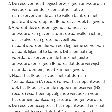
Fast Installs
De resolver heeft logischerwijs geen antwoord en
verzoekt uiteindelijk een authoritative
Netwerk
nameserver van de aan te vallen bank om het
Infrastructuur
juiste antwoord op het IP-adresverzoek te geven.
BladeVPS
Voordat deze onderliggende nameserver
antwoord kan geven, stuurt de aanvaller richting
PerformanceVPS
de resolver een grote hoeveelheid
nepantwoorden die van een legitieme server van
de bank lijken af te komen. Dit allemaal nog
voordat de server van de bank het juiste
antwoord (er is geen IP-adres dat doorverwijst
naar dat domein) heeft kunnen geven.
Naast het IP-adres voor het subdomein
123.bank.com (A record) omvat het nepantwoord
ook het IP-adres van de neppe nameserver (NS
record) waarheen opvolgende verzoeken voor
het domein bank.com gestuurd mogen worden.
De resolver accepteert het nepantwoord en slaat
zowel het A record als het NS record op in het