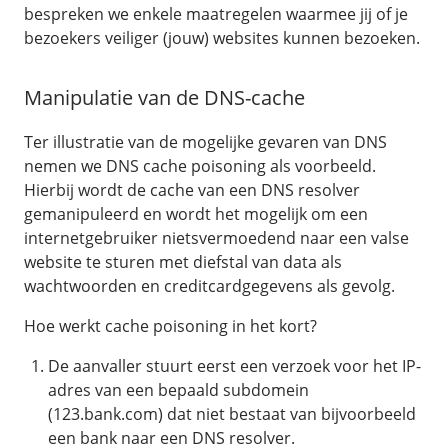
/
Networking
Prijsoverzicht
bespreken we enkele maatregelen waarmee jij of je
bezoekers veiliger (jouw) websites kunnen bezoeken.
Secret management
HA-IP
Load Balancer
Manipulatie van de DNS-cache
Private Network
Ter illustratie van de mogelijke gevaren van DNS
VPS-Firewall
nemen we DNS cache poisoning als voorbeeld.
Hierbij wordt de cache van een DNS resolver
/
Storage
gemanipuleerd en wordt het mogelijk om een
Acronis Cyber Protect
internetgebruiker nietsvermoedend naar een valse
website te sturen met diefstal van data als
Block Storage
wachtwoorden en creditcardgegevens als gevolg.
Weekly Backups
Hoe werkt cache poisoning in het kort?
Snapshots
De aanvaller stuurt eerst een verzoek voor het IP-
/
Overig
adres van een bepaald subdomein
(123.bank.com) dat niet bestaat van bijvoorbeeld
API
een bank naar een DNS resolver.