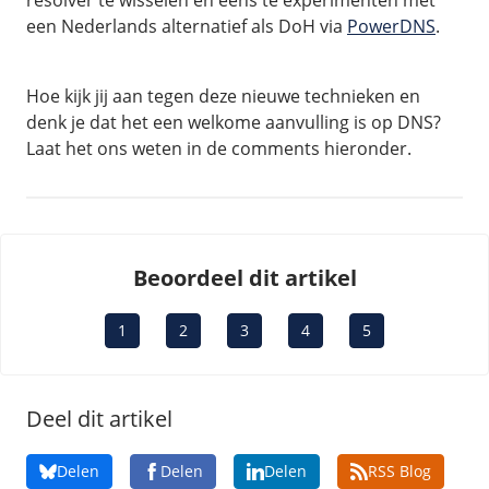
resolver te wisselen en eens te experimenten met
een Nederlands alternatief als DoH via
PowerDNS
.
Hoe kijk jij aan tegen deze nieuwe technieken en
denk je dat het een welkome aanvulling is op DNS?
Laat het ons weten in de comments hieronder.
Beoordeel dit artikel
1
2
3
4
5
Deel dit artikel
Delen
Delen
Delen
RSS Blog