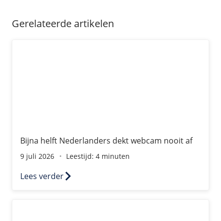
Gerelateerde artikelen
Bijna helft Nederlanders dekt webcam nooit af
Bijna helft Nederlanders dekt webcam nooit af
9 juli 2026
Leestijd: 4 minuten
Lees verder
Is mijn website gehackt? Hoe je een hack ontdekt en wat