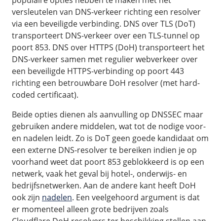
populaire opties hebben te maken met het
versleutelen van DNS-verkeer richting een resolver
via een beveiligde verbinding. DNS over TLS (DoT)
transporteert DNS-verkeer over een TLS-tunnel op
poort 853. DNS over HTTPS (DoH) transporteert het
DNS-verkeer samen met regulier webverkeer over
een beveiligde HTTPS-verbinding op poort 443
richting een betrouwbare DoH resolver (met hard-
coded certificaat).
Beide opties dienen als aanvulling op DNSSEC maar
gebruiken andere middelen, wat tot de nodige voor-
en nadelen leidt. Zo is DoT geen goede kandidaat om
een externe DNS-resolver te bereiken indien je op
voorhand weet dat poort 853 geblokkeerd is op een
netwerk, vaak het geval bij hotel-, onderwijs- en
bedrijfsnetwerken. Aan de andere kant heeft DoH
ook zijn
nadelen
. Een veelgehoord argument is dat
er momenteel alleen grote bedrijven zoals