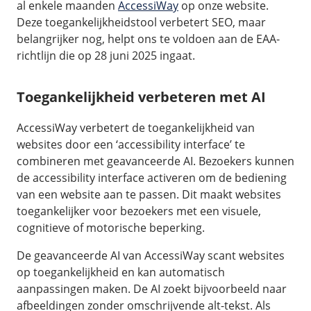
al enkele maanden
AccessiWay
op onze website.
/
Networking
Prijsoverzicht
Deze toegankelijkheidstool verbetert SEO, maar
Secret management
HA-IP
belangrijker nog, helpt ons te voldoen aan de EAA-
richtlijn die op 28 juni 2025 ingaat.
Load Balancer
Private Network
Toegankelijkheid verbeteren met AI
VPS-Firewall
AccessiWay verbetert de toegankelijkheid van
/
Storage
websites door een ‘accessibility interface’ te
combineren met geavanceerde AI. Bezoekers kunnen
Acronis Cyber Protect
de accessibility interface activeren om de bediening
Block Storage
van een website aan te passen. Dit maakt websites
Weekly Backups
toegankelijker voor bezoekers met een visuele,
cognitieve of motorische beperking.
Snapshots
De geavanceerde AI van AccessiWay scant websites
/
Overig
op toegankelijkheid en kan automatisch
aanpassingen maken. De AI zoekt bijvoorbeeld naar
API
afbeeldingen zonder omschrijvende alt-tekst. Als