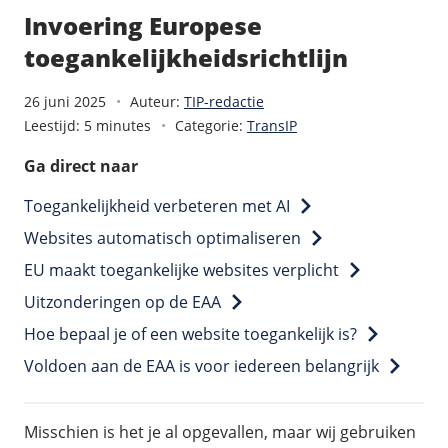
/
Back-up & Opslag
.eu domein
Public Cloud
Invoering Europese
Hulp nodig?
.be domein
STACK - online opslag
/
Orchestration
toegankelijkheidsrichtlijn
/
Security & Compliance
/
TransIP
/
Network
Acronis Cyber Protect
Kubernetes
Digitale toegankelijkheid
Controlepaneel
Ons verhaal
26 juni 2025
Auteur:
TIP-redactie
Load balancing
Verhuishulp
Leestijd: 5 minutes
Categorie:
TransIP
/
Add-ons
Legal & security
/
Software
OpenStack Connect
GDPR Protect
Contact
Ga direct naar
AccessiWay - toegankelijkheid
Bring Your Own IP
Linux Server
SiteSweep
Social Media Hub
Toegankelijkheid verbeteren met AI
Dedicated IP Subnet
Windows Server
/
Overig
SSL
iubenda - compliancy
Websites automatisch optimaliseren
Microsoft Essentials
Nieuws
/
Volumes
Billdu - facturatieapp
EU maakt toegankelijke websites verplicht
Plesk
Blog
Patchman
Volume storage
Uitzonderingen op de EAA
cPanel
Webinars
Volume backups
Hoe bepaal je of een website toegankelijk is?
DirectAdmin
/
Websitebouwer
Library
Encrypted volumes
Voldoen aan de EAA is voor iedereen belangrijk
OpenClaw
Vacatures
AI Site Assistant voor WordPress
n8n
/
Other
Misschien is het je al opgevallen, maar wij gebruiken