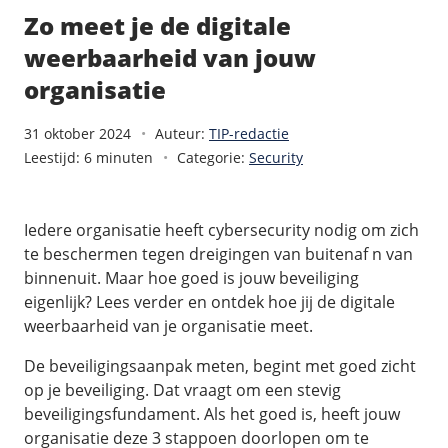
/
Back-up & Opslag
.eu domein
Public Cloud
Zo meet je de digitale
Hulp nodig?
.be domein
STACK - online opslag
/
Orchestration
weerbaarheid van jouw
/
Security & Compliance
/
TransIP
/
Network
Acronis Cyber Protect
organisatie
Kubernetes
Digitale toegankelijkheid
Controlepaneel
Ons verhaal
Load balancing
Verhuishulp
/
Add-ons
Legal & security
31 oktober 2024
Auteur:
TIP-redactie
/
Software
OpenStack Connect
GDPR Protect
Leestijd: 6 minuten
Categorie:
Security
Contact
AccessiWay - toegankelijkheid
Bring Your Own IP
Linux Server
SiteSweep
Social Media Hub
Dedicated IP Subnet
Windows Server
/
Overig
SSL
Iedere organisatie heeft cybersecurity nodig om zich
iubenda - compliancy
Microsoft Essentials
te beschermen tegen dreigingen van buitenaf n van
Nieuws
/
Volumes
Billdu - facturatieapp
Plesk
binnenuit. Maar hoe goed is jouw beveiliging
Blog
Patchman
Volume storage
eigenlijk? Lees verder en ontdek hoe jij de digitale
cPanel
Webinars
weerbaarheid van je organisatie meet.
Volume backups
DirectAdmin
/
Websitebouwer
Library
Encrypted volumes
De beveiligingsaanpak meten, begint met goed zicht
OpenClaw
Vacatures
AI Site Assistant voor WordPress
op je beveiliging. Dat vraagt om een stevig
n8n
beveiligingsfundament. Als het goed is, heeft jouw
/
Other
organisatie deze 3 stappoen doorlopen om te