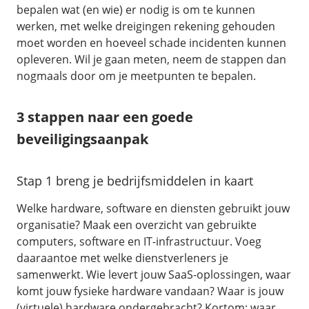
/
Networking
Prijsoverzicht
bepalen wat (en wie) er nodig is om te kunnen
werken, met welke dreigingen rekening gehouden
Secret management
HA-IP
moet worden en hoeveel schade incidenten kunnen
Load Balancer
opleveren. Wil je gaan meten, neem de stappen dan
nogmaals door om je meetpunten te bepalen.
Private Network
VPS-Firewall
3 stappen naar een goede
/
Storage
beveiligingsaanpak
Acronis Cyber Protect
Stap 1 breng je bedrijfsmiddelen in kaart
Block Storage
Weekly Backups
Welke hardware, software en diensten gebruikt jouw
organisatie? Maak een overzicht van gebruikte
Snapshots
computers, software en IT-infrastructuur. Voeg
daaraantoe met welke dienstverleners je
/
Overig
samenwerkt. Wie levert jouw SaaS-oplossingen, waar
komt jouw fysieke hardware vandaan? Waar is jouw
API
(virtuele) hardware ondergebracht? Kortom: waar