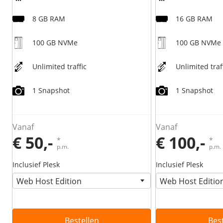
8 GB RAM
16 GB RAM
100 GB NVMe
100 GB NVMe
Unlimited traffic
Unlimited traf
1 Snapshot
1 Snapshot
Vanaf
Vanaf
€ 50,-
€ 100,-
*
*
p.m.
p.m.
Inclusief Plesk
Inclusief Plesk
Bestellen
Bes