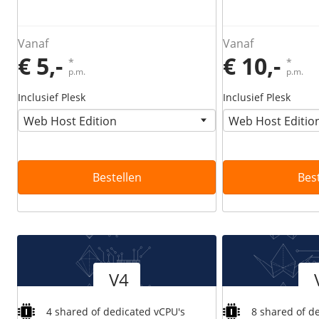
Vanaf
Vanaf
€ 5,-
€ 10,-
*
*
p.m.
p.m.
Inclusief Plesk
Inclusief Plesk
Bestellen
Bes
Versie
Versie
V4
4 shared of dedicated vCPU's
8 shared of d