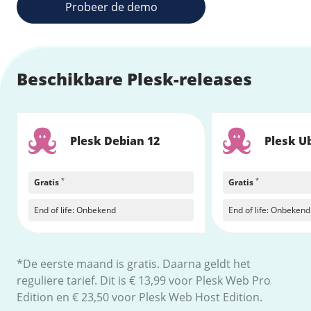
Probeer de demo
Fast Installs
Netwerk
Infrastructuur
BladeVPS
Beschikbare Plesk-releases
PerformanceVPS
Plesk Debian 12
Plesk U
*
*
Gratis
Gratis
End of life: Onbekend
End of life: Onbekend
*De eerste maand is gratis. Daarna geldt het
reguliere tarief. Dit is € 13,99 voor Plesk Web Pro
Edition en € 23,50 voor Plesk Web Host Edition.