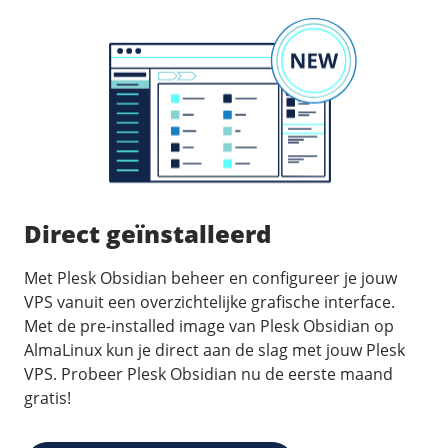
/
Back-up & Opslag
.eu domein
Public Cloud
Hulp nodig?
.be domein
STACK - online opslag
/
Orchestration
/
Security & Compliance
/
TransIP
/
Network
Acronis Cyber Protect
Kubernetes
Digitale toegankelijkheid
Controlepaneel
Ons verhaal
Load balancing
Verhuishulp
/
Add-ons
Legal & security
/
Software
OpenStack Connect
GDPR Protect
Contact
AccessiWay - toegankelijkheid
Bring Your Own IP
Linux Server
SiteSweep
Social Media Hub
Dedicated IP Subnet
Windows Server
/
Overig
SSL
Direct geïnstalleerd
iubenda - compliancy
Microsoft Essentials
Nieuws
/
Volumes
Billdu - facturatieapp
Plesk
Met Plesk Obsidian beheer en configureer je jouw
Blog
Patchman
Volume storage
VPS vanuit een overzichtelijke grafische interface.
cPanel
Webinars
Met de pre-installed image van Plesk Obsidian op
Volume backups
DirectAdmin
/
AlmaLinux kun je direct aan de slag met jouw Plesk
Websitebouwer
Library
Encrypted volumes
OpenClaw
VPS. Probeer Plesk Obsidian nu de eerste maand
Vacatures
AI Site Assistant voor WordPress
gratis!
n8n
/
Other