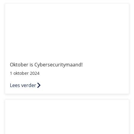
Oktober is Cybersecuritymaand!
Oktober is Cybersecuritymaand!
1 oktober 2024
Lees verder
Nieuw: NetApp Volume-type voor Public Cloud