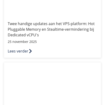
Fast Installs
Netwerk
Infrastructuur
Twee handige updates aan het VPS-platform: Hot
BladeVPS
Pluggable Memory en Stealtime-vermindering bij
PerformanceVPS
Dedicated vCPU's
25 november 2025
Lees verder
Nieuwe beveiligingscheck bij inloggen zonder 2FA