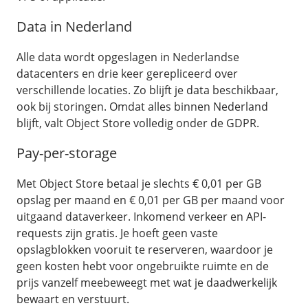
Fast Installs
Data in Nederland
Netwerk
Infrastructuur
Alle data wordt opgeslagen in Nederlandse
BladeVPS
datacenters en drie keer gerepliceerd over
verschillende locaties. Zo blijft je data beschikbaar,
PerformanceVPS
ook bij storingen. Omdat alles binnen Nederland
blijft, valt Object Store volledig onder de GDPR.
Pay-per-storage
Met Object Store betaal je slechts € 0,01 per GB
opslag per maand en € 0,01 per GB per maand voor
uitgaand dataverkeer. Inkomend verkeer en API-
requests zijn gratis. Je hoeft geen vaste
opslagblokken vooruit te reserveren, waardoor je
geen kosten hebt voor ongebruikte ruimte en de
prijs vanzelf meebeweegt met wat je daadwerkelijk
bewaart en verstuurt.