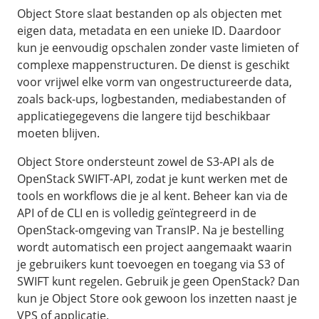
/
Networking
Prijsoverzicht
Object Store slaat bestanden op als objecten met
Secret management
eigen data, metadata en een unieke ID. Daardoor
HA-IP
kun je eenvoudig opschalen zonder vaste limieten of
Load Balancer
complexe mappenstructuren. De dienst is geschikt
Private Network
voor vrijwel elke vorm van ongestructureerde data,
zoals back-ups, logbestanden, mediabestanden of
VPS-Firewall
applicatiegegevens die langere tijd beschikbaar
moeten blijven.
/
Storage
Object Store ondersteunt zowel de S3-API als de
Acronis Cyber Protect
OpenStack SWIFT-API, zodat je kunt werken met de
Block Storage
tools en workflows die je al kent. Beheer kan via de
API of de CLI en is volledig geïntegreerd in de
Weekly Backups
OpenStack-omgeving van TransIP. Na je bestelling
Snapshots
wordt automatisch een project aangemaakt waarin
je gebruikers kunt toevoegen en toegang via S3 of
/
Overig
SWIFT kunt regelen. Gebruik je geen OpenStack? Dan
kun je Object Store ook gewoon los inzetten naast je
API
VPS of applicatie.