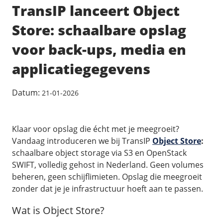
/
Back-up & Opslag
.eu domein
TransIP lanceert Object
Public Cloud
Hulp nodig?
.be domein
STACK - online opslag
/
Orchestration
Store: schaalbare opslag
/
Security & Compliance
/
TransIP
/
Network
Acronis Cyber Protect
Kubernetes
voor back-ups, media en
Digitale toegankelijkheid
Controlepaneel
Ons verhaal
Load balancing
Verhuishulp
/
Add-ons
applicatiegegevens
Legal & security
/
Software
OpenStack Connect
GDPR Protect
Contact
AccessiWay - toegankelijkheid
Bring Your Own IP
Linux Server
Datum:
21-01-2026
SiteSweep
Social Media Hub
Dedicated IP Subnet
Windows Server
/
Overig
SSL
iubenda - compliancy
Microsoft Essentials
Nieuws
Klaar voor opslag die écht met je meegroeit?
/
Volumes
Billdu - facturatieapp
Plesk
Vandaag introduceren we bij TransIP
Object Store
:
Blog
Patchman
Volume storage
schaalbare object storage via S3 en OpenStack
cPanel
Webinars
SWIFT, volledig gehost in Nederland. Geen volumes
Volume backups
DirectAdmin
/
Websitebouwer
Library
beheren, geen schijflimieten. Opslag die meegroeit
Encrypted volumes
OpenClaw
zonder dat je je infrastructuur hoeft aan te passen.
Vacatures
AI Site Assistant voor WordPress
n8n
/
Other
Wat is Object Store?