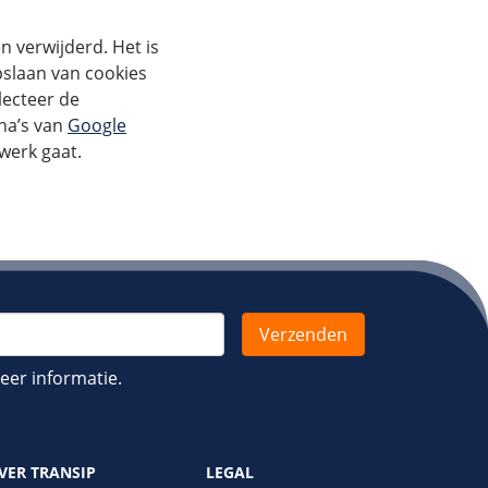
 verwijderd. Het is
slaan van cookies
lecteer de
ina’s van
Google
 werk gaat.
er informatie.
VER TRANSIP
LEGAL