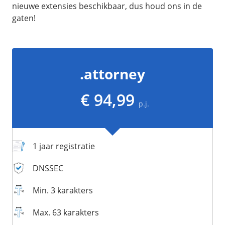
/
Networking
Prijsoverzicht
nieuwe extensies beschikbaar, dus houd ons in de
gaten!
Secret management
HA-IP
Load Balancer
Private Network
.attorney
VPS-Firewall
€ 94,99
/
Storage
p.j.
Acronis Cyber Protect
Block Storage
1 jaar registratie
Weekly Backups
Snapshots
DNSSEC
Min. 3 karakters
/
Overig
Max. 63 karakters
API