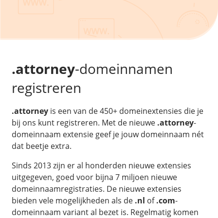
/
Back-up & Opslag
.eu domein
Public Cloud
Hulp nodig?
.be domein
STACK - online opslag
/
Orchestration
/
Security & Compliance
/
TransIP
/
Network
Acronis Cyber Protect
Kubernetes
Digitale toegankelijkheid
Controlepaneel
Ons verhaal
Load balancing
Verhuishulp
/
Add-ons
Legal & security
.attorney
-domeinnamen
/
Software
OpenStack Connect
GDPR Protect
Contact
AccessiWay - toegankelijkheid
registreren
Bring Your Own IP
Linux Server
SiteSweep
Social Media Hub
Dedicated IP Subnet
Windows Server
/
Overig
SSL
.attorney
is een van de 450+ domeinextensies die je
iubenda - compliancy
Microsoft Essentials
bij ons kunt registreren. Met de nieuwe
.attorney
-
Nieuws
/
Volumes
Billdu - facturatieapp
Plesk
domeinnaam extensie geef je jouw domeinnaam nét
Blog
Patchman
dat beetje extra.
Volume storage
cPanel
Webinars
Volume backups
DirectAdmin
Sinds 2013 zijn er al honderden nieuwe extensies
/
Websitebouwer
Library
uitgegeven, goed voor bijna 7 miljoen nieuwe
Encrypted volumes
OpenClaw
Vacatures
domeinnaamregistraties. De nieuwe extensies
AI Site Assistant voor WordPress
n8n
bieden vele mogelijkheden als de
.nl
of
.com
-
/
Other
domeinnaam variant al bezet is. Regelmatig komen