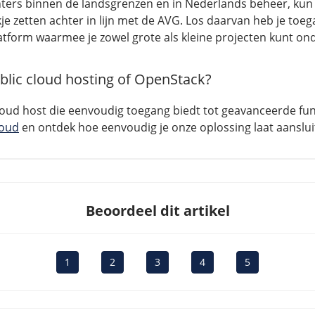
ters binnen de landsgrenzen en in Nederlands beheer, kun
je zetten achter in lijn met de AVG. Los daarvan heb je toeg
platform waarmee je zowel grote als kleine projecten kunt o
blic cloud hosting of OpenStack?
 cloud host die eenvoudig toegang biedt tot geavanceerde fu
loud
en ontdek hoe eenvoudig je onze oplossing laat aanslui
Beoordeel dit artikel
1
2
3
4
5