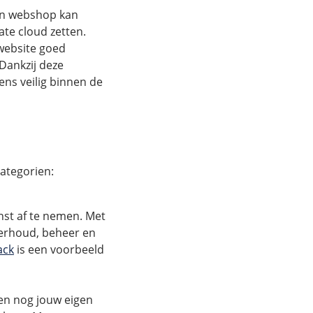
Een webshop kan
ate cloud zetten.
 website goed
Dankzij deze
ns veilig binnen de
categorien:
nst af te nemen. Met
derhoud, beheer en
ack
is een voorbeeld
een nog jouw eigen