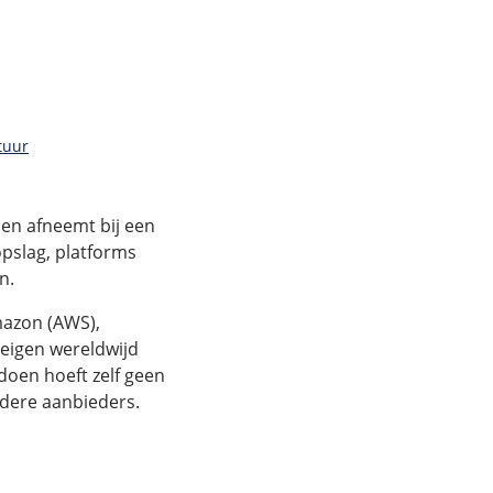
tuur
 en afneemt bij een
opslag, platforms
n.
Amazon (AWS),
 eigen wereldwijd
doen hoeft zelf geen
ndere aanbieders.