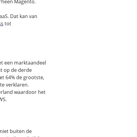
oorheen Magento.
aaS. Dat kan van
ss
tot
et een marktaandeel
t op de derde
met 64% de grootste,
te verklaren.
erland waardoor het
WS.
niet buiten de