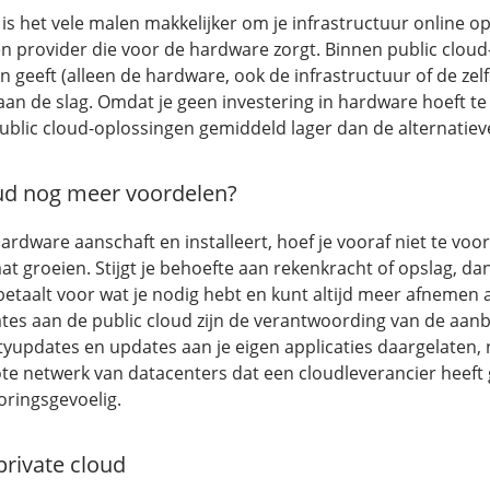
 is het vele malen makkelijker om je infrastructuur online op
en provider die voor de hardware zorgt. Binnen public cloud
n geeft (alleen de hardware, ook de infrastructuur of de zel
aan de slag. Omdat je geen investering in hardware hoeft te 
ublic cloud-oplossingen gemiddeld lager dan de alternatiev
oud nog meer voordelen?
ardware aanschaft en installeert, hoef je vooraf niet te voo
at groeien. Stijgt je behoefte aan rekenkracht of opslag, da
etaalt voor wat je nodig hebt en kunt altijd meer afnemen al
s aan de public cloud zijn de verantwoording van de aanb
tyupdates en updates aan je eigen applicaties daargelaten, n
ote netwerk van datacenters dat een cloudleverancier heef
ringsgevoelig.
private cloud