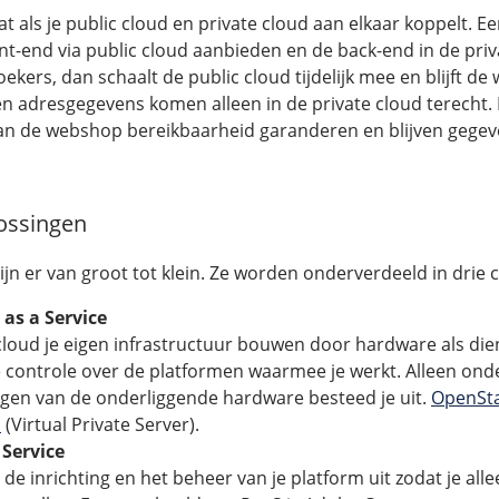
t als je public cloud en private cloud aan elkaar koppelt. 
nt-end via public cloud aanbieden en de back-end in de priv
ers, dan schaalt de public cloud tijdelijk mee en blijft de
en adresgegevens komen alleen in de private cloud terecht. 
an de webshop bereikbaarheid garanderen en blijven gegeve
lossingen
jn er van groot tot klein. Ze worden onderverdeeld in drie 
 as a Service
 cloud je eigen infrastructuur bouwen door hardware als die
ge controle over de platformen waarmee je werkt. Alleen on
ingen van de onderliggende hardware besteed je uit.
OpenSt
S
(Virtual Private Server).
 Service
de inrichting en het beheer van je platform uit zodat je all