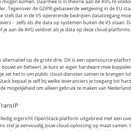
n mogen komen. Daarmee is in theorie aan de AVG te voldoen.
der. Tegenover de GDPR-gebaseerde wetgeving in de EU sta
ie stelt dat in de VS opererende bedrijven datatoegang mo
vers - zelfs als die data op systemen buiten de VS staan. D
of je aan de AVG voldoet als je data op deze cloud-platforms
 alternatief op de grote drie. Dit is een opensource-platf
r bouwt en beheert. Je kunt er eigen hardware mee koppele
je zet het in om public cloud-diensten samen te brengen tot
ack bepaal je zelf bij welke leveranciers je toegang tot ha
 de mogelijkheid om alleen gebruik te maken van Nederland
TransIP
lledig ingericht OpenStack-platform uitgebreid met een over
ns stel je eenvoudig jouw cloud-oplossing op maat samen. 