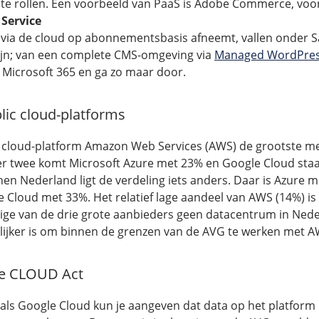
it te rollen. Een voorbeeld van PaaS is Adobe Commerce, v
 Service
 via de cloud op abonnementsbasis afneemt, vallen onder S
 zijn; van een complete CMS-omgeving via
Managed WordPre
 Microsoft 365 en ga zo maar door.
lic cloud-platforms
c cloud-platform Amazon Web Services (AWS) de grootste m
 twee komt Microsoft Azure met 23% en Google Cloud staa
nen Nederland ligt de verdeling iets anders. Daar is Azure 
 Cloud met 33%. Het relatief lage aandeel van AWS (14%) is 
ige van de drie grote aanbieders geen datacentrum in Ned
lijker is om binnen de grenzen van de AVG te werken met A
e CLOUD Act
als Google Cloud kun je aangeven dat data op het platform 