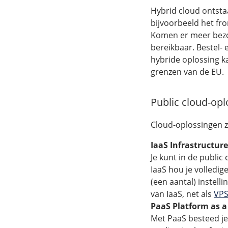
Hybrid cloud ontstaa
bijvoorbeeld het fro
Komen er meer bezoek
bereikbaar. Bestel- 
hybride oplossing k
grenzen van de EU.
Public cloud-op
Cloud-oplossingen zi
IaaS Infrastructure
Je kunt in de public
IaaS hou je volledi
(een aantal) instell
van IaaS, net als
VP
PaaS Platform as a
Met PaaS besteed je 