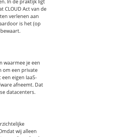
 In de praktijk ligt
at CLOUD Act van de
eten verlenen aan
aardoor is het (op
 bewaart.
orm waarmee je een
n om een private
 een eigen IaaS-
rdware afneemt. Dat
se datacenters.
zichtelijke
Omdat wij alleen