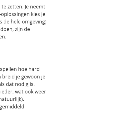
 te zetten. Je neemt
-oplossingen kies je
fs de hele omgeving)
doen, zijn de
en.
rspellen hoe hard
n breid je gewoon je
s dat nodig is.
ieder, wat ook weer
atuurlijk).
t gemiddeld