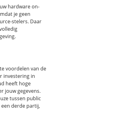
jouw hardware on-
Omdat je geen
urce-stelers. Daar
volledig
geving.
ste voordelen van de
 investering in
ud heeft hoge
ver jouw gegevens.
euze tussen public
 een derde partij,