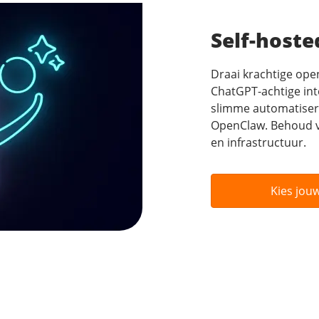
Self-hoste
Draai krachtige ope
ChatGPT-achtige in
slimme automatiser
OpenClaw. Behoud vo
en infrastructuur.
Kies jou