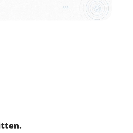
itten.