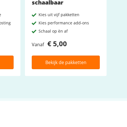
schaalbaar
e
Kies uit vijf pakketten
osting
Kies performance add-ons
Schaal op èn af
€ 5,00
Vanaf
n
Bekijk de pakketten