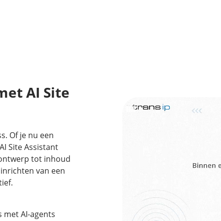
met AI Site
. Of je nu een
I Site Assistant
 ontwerp tot inhoud
 inrichten van een
ief.
 met AI-agents