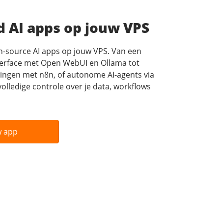
d AI apps op jouw VPS
n-source AI apps op jouw VPS. Van een
terface met Open WebUI en Ollama tot
ingen met n8n, of autonome AI-agents via
lledige controle over je data, workflows
w app