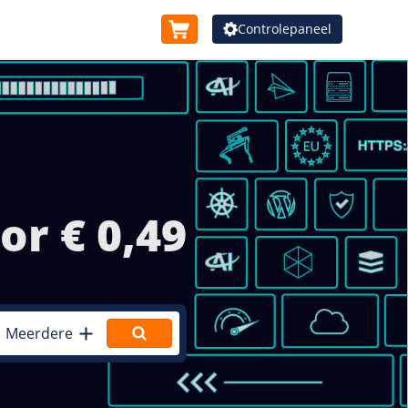
Controlepaneel
or € 0,49
Meerdere