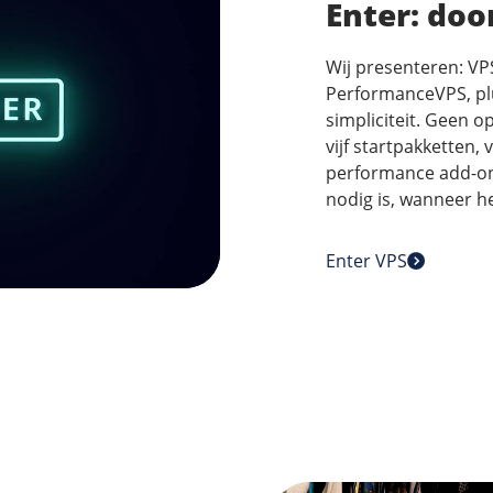
Enter: doo
Wij presenteren: VP
PerformanceVPS, plus
simpliciteit. Geen o
vijf startpakketten
performance add-ons
nodig is, wanneer he
Enter VPS