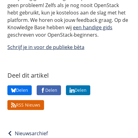
Fast Installs
geen probleem! Zelfs als je nog nooit OpenStack
hebt gebruikt, kun je kosteloos aan de slag met het
Netwerk
platform. We horen ook jouw feedback graag. Op de
Infrastructuur
Knowledge Base hebben wij
een handige gids
BladeVPS
geschreven voor OpenStack-beginners.
PerformanceVPS
Schrijf je in voor de publieke bèta
Deel dit artikel
Delen
Delen
Delen
RSS Nieuws
Nieuwsarchief