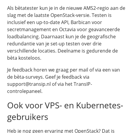
/
Networking
Prijsoverzicht
Als bètatester kun je in de nieuwe AMS2-regio aan de
Secret management
HA-IP
slag met de laatste OpenStack-versie. Testen is
inclusief een up-to-date API, Barbican voor
Load Balancer
secretmanagement en Octavia voor geavanceerde
Private Network
loadbalancing. Daarnaast kun je de geografische
VPS-Firewall
redundantie van je set-up testen over drie
verschillende locaties. Deelname is gedurende de
bèta kosteloos.
/
Storage
Je feedback horen we graag per mail of via een van
Acronis Cyber Protect
de bèta-surveys. Geef je feedback via
Block Storage
support@transip.nl of via het TransIP-
Weekly Backups
controlepaneel.
Snapshots
Ook voor VPS- en Kubernetes-
gebruikers
/
Overig
API
Heb je nog geen ervaring met OpenStack? Dat is