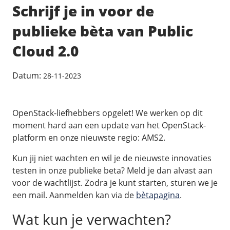
/
Back-up & Opslag
.eu domein
Schrijf je in voor de
Public Cloud
Hulp nodig?
.be domein
STACK - online opslag
/
Orchestration
publieke bèta van Public
/
Security & Compliance
/
TransIP
/
Network
Acronis Cyber Protect
Kubernetes
Cloud 2.0
Digitale toegankelijkheid
Controlepaneel
Ons verhaal
Load balancing
Verhuishulp
/
Add-ons
Legal & security
/
Software
OpenStack Connect
Datum:
28-11-2023
GDPR Protect
Contact
AccessiWay - toegankelijkheid
Bring Your Own IP
Linux Server
SiteSweep
Social Media Hub
Dedicated IP Subnet
Windows Server
/
Overig
OpenStack-liefhebbers opgelet! We werken op dit
SSL
iubenda - compliancy
Microsoft Essentials
moment hard aan een update van het OpenStack-
Nieuws
/
Volumes
Billdu - facturatieapp
platform en onze nieuwste regio: AMS2.
Plesk
Blog
Patchman
Volume storage
cPanel
Kun jij niet wachten en wil je de nieuwste innovaties
Webinars
testen in onze publieke beta? Meld je dan alvast aan
Volume backups
DirectAdmin
/
Websitebouwer
Library
voor de wachtlijst. Zodra je kunt starten, sturen we je
Encrypted volumes
OpenClaw
een mail. Aanmelden kan via de
bètapagina
.
Vacatures
AI Site Assistant voor WordPress
n8n
/
Other
Wat kun je verwachten?