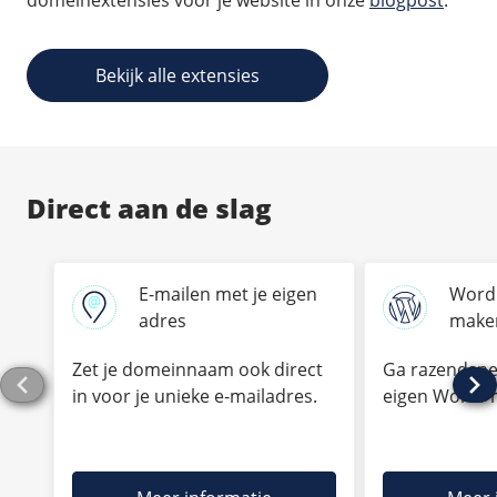
domeinextensies voor je website in onze
blogpost
.
Bekijk alle extensies
Direct aan de slag
E-mailen met je eigen
WordP
adres
make
Zet je domeinnaam ook direct
Ga razendsnel
in voor je unieke e‑mailadres.
eigen WordPr