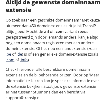
Altijd de gewenste domeinnaam
Fast Installs
extensie
Netwerk
Infrastructuur
Op zoek naar een geschikte domeinnaam? Met keuze
BladeVPS
uit meer dan 450 domeinextensies zit je bij TransIP
altijd goed! Mocht de
.nl
of
.com
variant reeds
PerformanceVPS
geregistreerd zijn door iemands anders, kan je altijd
nog een domeinnaam registeren met een andere
domeinextensie. Of het nou een landextensie (zoals
.be
of
.de
) is of een generieke domeinextensie (zoals
.com
of
.info
).
Check hieronder alle beschikbare domeinnaam
extensies en de bijbehorende prijzen. Door op 'Meer
informatie' te klikken kan je specieke informatie over
de extensie bekijken. Staat jouw gewenste extensie
er niet tussen? Stuur ons dan een bericht via
support@transip.nl.