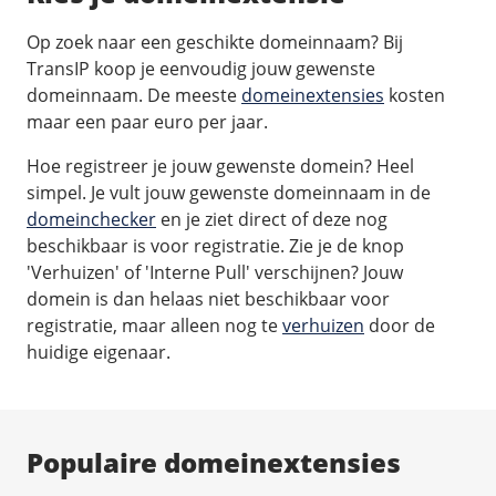
/
Back-up & Opslag
.eu domein
Public Cloud
Op zoek naar een geschikte domeinnaam? Bij
Hulp nodig?
.be domein
STACK - online opslag
/
Orchestration
/
Security & Compliance
/
TransIP
TransIP koop je eenvoudig jouw gewenste
/
Network
Acronis Cyber Protect
domeinnaam. De meeste
domeinextensies
kosten
Kubernetes
Digitale toegankelijkheid
Controlepaneel
Ons verhaal
maar een paar euro per jaar.
Load balancing
Verhuishulp
/
Add-ons
Legal & security
/
Software
OpenStack Connect
Hoe registreer je jouw gewenste domein? Heel
GDPR Protect
Contact
AccessiWay - toegankelijkheid
simpel. Je vult jouw gewenste domeinnaam in de
Bring Your Own IP
Linux Server
SiteSweep
domeinchecker
en je ziet direct of deze nog
Social Media Hub
Dedicated IP Subnet
Windows Server
/
Overig
SSL
beschikbaar is voor registratie. Zie je de knop
iubenda - compliancy
Microsoft Essentials
'Verhuizen' of 'Interne Pull' verschijnen? Jouw
Nieuws
/
Volumes
Billdu - facturatieapp
domein is dan helaas niet beschikbaar voor
Plesk
Blog
registratie, maar alleen nog te
verhuizen
door de
Patchman
Volume storage
cPanel
huidige eigenaar.
Webinars
Volume backups
DirectAdmin
/
Websitebouwer
Library
Encrypted volumes
OpenClaw
Vacatures
AI Site Assistant voor WordPress
n8n
Populaire domeinextensies
/
Other