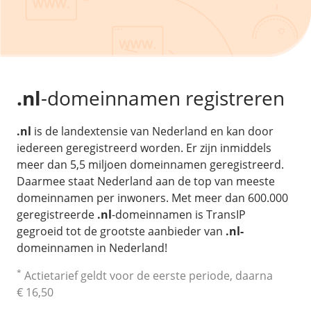
/
Back-up & Opslag
.eu domein
Public Cloud
Hulp nodig?
.be domein
STACK - online opslag
/
Orchestration
/
Security & Compliance
/
TransIP
/
Network
Acronis Cyber Protect
Kubernetes
Digitale toegankelijkheid
Controlepaneel
Ons verhaal
Load balancing
Verhuishulp
/
Add-ons
Legal & security
.nl
-domeinnamen registreren
/
Software
OpenStack Connect
GDPR Protect
Contact
AccessiWay - toegankelijkheid
Bring Your Own IP
Linux Server
.nl
is de landextensie van Nederland en kan door
SiteSweep
Social Media Hub
Dedicated IP Subnet
Windows Server
iedereen geregistreerd worden. Er zijn inmiddels
/
Overig
SSL
iubenda - compliancy
meer dan 5,5 miljoen domeinnamen geregistreerd.
Microsoft Essentials
Nieuws
/
Daarmee staat Nederland aan de top van meeste
Volumes
Billdu - facturatieapp
Plesk
domeinnamen per inwoners. Met meer dan 600.000
Blog
Patchman
Volume storage
cPanel
geregistreerde
.nl
-domeinnamen is TransIP
Webinars
Volume backups
gegroeid tot de grootste aanbieder van
.nl-
DirectAdmin
/
Websitebouwer
Library
domeinnamen in Nederland!
Encrypted volumes
OpenClaw
Vacatures
AI Site Assistant voor WordPress
*
Actietarief geldt voor de eerste periode, daarna
n8n
/
Other
€ 16,50