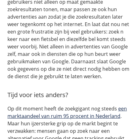
gebruikers niet alleen op maat gemaakte
/
Networking
Prijsoverzicht
zoekresultaten tonen, maar passen ze ook hun
Secret management
HA-IP
advertenties aan zodat je die zoekresultaten later
weer tegenkomt op het internet. En laat dat nou net
Load Balancer
een grote frustratie zijn bij veel gebruikers: zoek n
Private Network
keer naar een fietsbel en diezelfde bel komt steeds
VPS-Firewall
weer voorbij. Niet alleen in advertenties van Google
zelf, maar ook in diensten die op hun beurt weer
/
gebruikmaken van Google. Daarnaast slaat Google
Storage
ook gegevens op die ze niet direct nodig hebben om
Acronis Cyber Protect
de dienst die je gebruikt te laten werken.
Block Storage
Weekly Backups
Tijd voor iets anders?
Snapshots
Op dit moment heeft de zoekgigant nog steeds
een
marktaandeel van ruim 95 procent in Nederland
.
/
Overig
Maar hun ijzersterke grip op de markt begint te
verzwakken: mensen gaan op zoek naar een
API
alternatief voor Google dat geen tracking gebruikt,