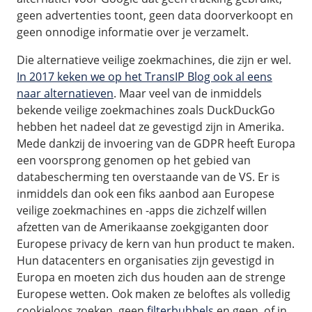
Fast Installs
geen advertenties toont, geen data doorverkoopt en
Netwerk
geen onnodige informatie over je verzamelt.
Infrastructuur
Die alternatieve veilige zoekmachines, die zijn er wel.
BladeVPS
In 2017 keken we op het TransIP Blog ook al eens
naar alternatieven
. Maar veel van de inmiddels
PerformanceVPS
bekende veilige zoekmachines zoals DuckDuckGo
hebben het nadeel dat ze gevestigd zijn in Amerika.
Mede dankzij de invoering van de GDPR heeft Europa
een voorsprong genomen op het gebied van
databescherming ten overstaande van de VS. Er is
inmiddels dan ook een fiks aanbod aan Europese
veilige zoekmachines en -apps die zichzelf willen
afzetten van de Amerikaanse zoekgiganten door
Europese privacy de kern van hun product te maken.
Hun datacenters en organisaties zijn gevestigd in
Europa en moeten zich dus houden aan de strenge
Europese wetten. Ook maken ze beloftes als volledig
cookieloos zoeken, geen
filterbubbels
en geen, of in