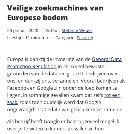
/
Back-up & Opslag
.eu domein
Public Cloud
Veilige zoekmachines van
Hulp nodig?
.be domein
STACK - online opslag
/
Orchestration
Europese bodem
/
Security & Compliance
/
TransIP
/
Network
Acronis Cyber Protect
Kubernetes
Digitale toegankelijkheid
Controlepaneel
Ons verhaal
20 januari 2020
Auteur:
Stefanie Weber
Load balancing
Verhuishulp
Leestijd: 11 minuten
Categorie:
Security
/
Add-ons
Legal & security
/
Software
OpenStack Connect
GDPR Protect
Contact
AccessiWay - toegankelijkheid
Bring Your Own IP
Linux Server
SiteSweep
Europa is dankzij de invoering van de
General Data
Social Media Hub
Dedicated IP Subnet
Windows Server
/
Overig
SSL
Protection Regulation
in 2016 veel bewuster
iubenda - compliancy
Microsoft Essentials
geworden van de data die grote IT-bedrijven over
Nieuws
/
Volumes
Billdu - facturatieapp
ons, en dankzij ons, verzamelen. Vooral bedrijven als
Plesk
Blog
Facebook en Google zijn onder de loep komen te
Patchman
Volume storage
cPanel
liggen. In sommige gevallen kwam dat zelfs
tot een
Webinars
Volume backups
DirectAdmin
zaak
, zoals toen duidelijk werd dat Google
/
Websitebouwer
Library
Encrypted volumes
ongevraagd locatiedata van gebruikers verzamelde.
OpenClaw
Vacatures
AI Site Assistant voor WordPress
n8n
Als bedrijf heeft Google er baat bij zoveel mogelijk
/
Other
over je te weten te komen. Zo willen ze hun