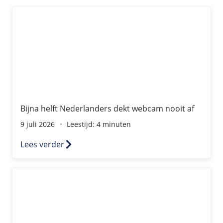
Bijna helft Nederlanders dekt webcam nooit af
Bijna helft Nederlanders dekt webcam nooit af
9 juli 2026
Leestijd: 4 minuten
Lees verder
Is mijn website gehackt? Hoe je een hack ontdekt en wat