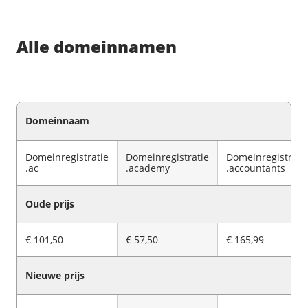
/
Networking
Prijsoverzicht
Secret management
HA-IP
Alle domeinnamen
Load Balancer
Private Network
VPS-Firewall
Domeinnaam
/
Storage
Domeinregistratie
Domeinregistratie
Domeinregistrati
Acronis Cyber Protect
.ac
.academy
.accountants
Block Storage
Oude prijs
Weekly Backups
Snapshots
€ 101,50
€ 57,50
€ 165,99
/
Overig
Nieuwe prijs
API