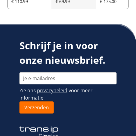
€ 110,99
€ 69,99
€ 175,00
Fast Installs
Netwerk
Infrastructuur
BladeVPS
PerformanceVPS
Schrijf je in voor
onze nieuwsbrief.
Zie ons
privacybeleid
voor meer
informatie.