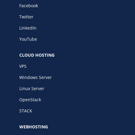
/
Networking
Prijsoverzicht
Facebook
Secret management
HA-IP
Twitter
Load Balancer
LinkedIn
Private Network
YouTube
VPS-Firewall
CLOUD HOSTING
/
Storage
VPS
Acronis Cyber Protect
Windows Server
Block Storage
Linux Server
Weekly Backups
OpenStack
Snapshots
STACK
/
Overig
WEBHOSTING
API