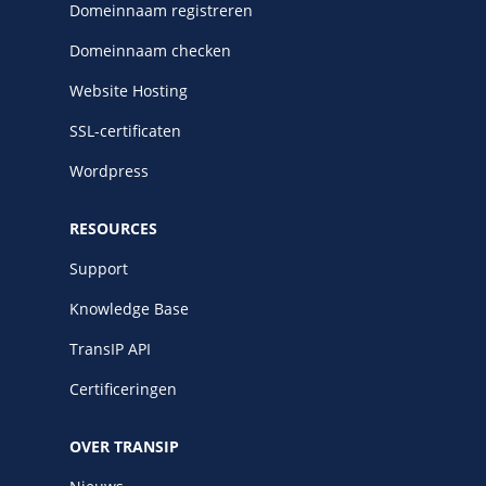
Domeinnaam registreren
Fast Installs
Netwerk
Domeinnaam checken
Infrastructuur
Website Hosting
BladeVPS
SSL-certificaten
PerformanceVPS
Wordpress
RESOURCES
Support
Knowledge Base
TransIP API
Certificeringen
OVER TRANSIP