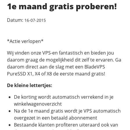
/
Back-up & Opslag
.eu domein
1e maand gratis proberen!
Public Cloud
Hulp nodig?
.be domein
STACK - online opslag
/
Orchestration
/
Security & Compliance
/
TransIP
Datum:
16-07-2015
/
Network
Acronis Cyber Protect
Kubernetes
Digitale toegankelijkheid
Controlepaneel
Ons verhaal
Load balancing
Verhuishulp
/
Add-ons
Legal & security
/
Software
*Actie verlopen*
OpenStack Connect
GDPR Protect
Contact
AccessiWay - toegankelijkheid
Bring Your Own IP
Linux Server
Wij vinden onze VPS-en fantastisch en bieden jou
SiteSweep
Social Media Hub
daarom graag de mogelijkheid dit zelf te ervaren. Ga
Dedicated IP Subnet
Windows Server
/
Overig
SSL
daarom direct aan de slag met een BladeVPS
iubenda - compliancy
Microsoft Essentials
PureSSD X1, X4 of X8 de eerste maand gratis!
Nieuws
/
Volumes
Billdu - facturatieapp
Plesk
Blog
De kleine lettertjes:
Patchman
Volume storage
cPanel
Webinars
Volume backups
De korting wordt automatisch verrekend in je
DirectAdmin
/
Websitebouwer
Library
winkelwagenoverzicht
Encrypted volumes
OpenClaw
Na de 1e maand gratis wordt je VPS automatisch
Vacatures
AI Site Assistant voor WordPress
n8n
overgezet in een betaald abonnement
/
Other
Bestaande klanten profiteren uiteraard ook van