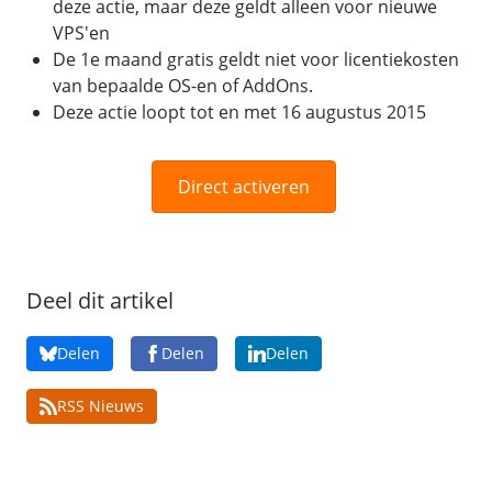
deze actie, maar deze geldt alleen voor nieuwe
/
Networking
Prijsoverzicht
VPS'en
Secret management
HA-IP
De 1e maand gratis geldt niet voor licentiekosten
van bepaalde OS-en of AddOns.
Load Balancer
Deze actie loopt tot en met 16 augustus 2015
Private Network
VPS-Firewall
Direct activeren
/
Storage
Acronis Cyber Protect
Block Storage
Deel dit artikel
Weekly Backups
Delen
Delen
Delen
Snapshots
RSS Nieuws
/
Overig
API