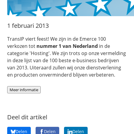
/
Back-up & Opslag
.eu domein
Public Cloud
Hulp nodig?
.be domein
STACK - online opslag
/
Orchestration
/
Security & Compliance
/
TransIP
/
Network
Acronis Cyber Protect
1 februari 2013
Kubernetes
Digitale toegankelijkheid
Controlepaneel
Ons verhaal
Load balancing
Verhuishulp
/
Add-ons
TransIP viert feest! We zijn in de Emerce 100
Legal & security
/
Software
OpenStack Connect
verkozen tot
nummer 1 van Nederland
in de
GDPR Protect
Contact
AccessiWay - toegankelijkheid
Bring Your Own IP
categorie 'Hosting'. We zijn trots op onze vermelding
Linux Server
SiteSweep
Social Media Hub
in deze lijst van de 100 beste e-business bedrijven
Dedicated IP Subnet
Windows Server
/
Overig
SSL
van 2013. Uiteraard zullen wij onze dienstverlening
iubenda - compliancy
Microsoft Essentials
en producten onverminderd blijven verbeteren.
Nieuws
/
Volumes
Billdu - facturatieapp
Plesk
Blog
Patchman
Volume storage
Meer informatie
cPanel
Webinars
Volume backups
DirectAdmin
/
Websitebouwer
Library
Encrypted volumes
OpenClaw
Vacatures
Deel dit artikel
AI Site Assistant voor WordPress
n8n
/
Other
Delen
Delen
Delen