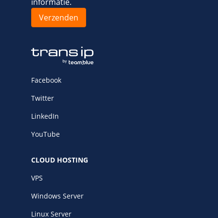
informatie.
Fast Installs
Netwerk
Infrastructuur
BladeVPS
PerformanceVPS
Facebook
Twitter
LinkedIn
YouTube
CLOUD HOSTING
VPS
Windows Server
Linux Server