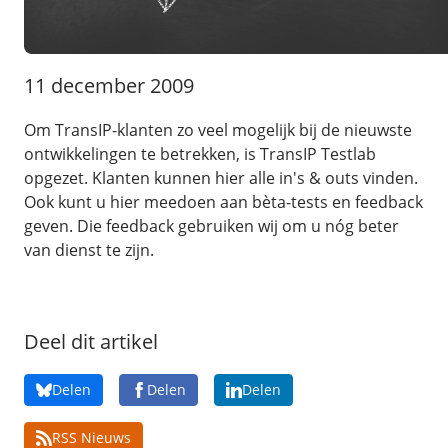
/
Back-up & Opslag
.eu domein
Public Cloud
Hulp nodig?
.be domein
STACK - online opslag
/
Orchestration
/
Security & Compliance
/
TransIP
/
Network
Acronis Cyber Protect
11 december 2009
Kubernetes
Digitale toegankelijkheid
Controlepaneel
Ons verhaal
Load balancing
Verhuishulp
/
Add-ons
Om TransIP-klanten zo veel mogelijk bij de nieuwste
Legal & security
/
Software
OpenStack Connect
ontwikkelingen te betrekken, is TransIP Testlab
GDPR Protect
Contact
AccessiWay - toegankelijkheid
Bring Your Own IP
opgezet. Klanten kunnen hier alle in's & outs vinden.
Linux Server
SiteSweep
Social Media Hub
Ook kunt u hier meedoen aan bèta-tests en feedback
Dedicated IP Subnet
Windows Server
/
Overig
SSL
geven. Die feedback gebruiken wij om u nóg beter
iubenda - compliancy
Microsoft Essentials
van dienst te zijn.
Nieuws
/
Volumes
Billdu - facturatieapp
Plesk
Blog
Patchman
Volume storage
cPanel
Webinars
Volume backups
Deel dit artikel
DirectAdmin
/
Websitebouwer
Library
Encrypted volumes
OpenClaw
Vacatures
AI Site Assistant voor WordPress
Delen
Delen
Delen
n8n
/
Other
RSS Nieuws