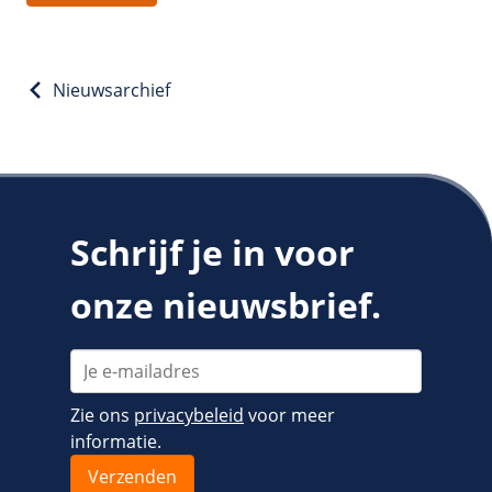
/
Networking
Prijsoverzicht
Secret management
HA-IP
Load Balancer
Nieuwsarchief
Private Network
VPS-Firewall
/
Storage
Schrijf je in voor
Acronis Cyber Protect
onze nieuwsbrief.
Block Storage
Weekly Backups
Snapshots
Zie ons
privacybeleid
voor meer
/
Overig
informatie.
API