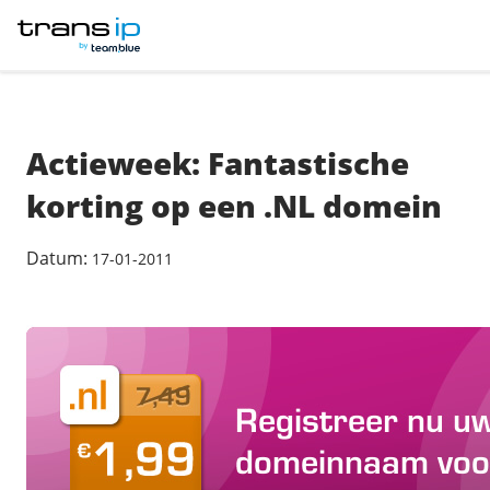
op Bluesky
op Facebook
op LinkedIn
Abonneer op TransIP via
Winkelwagen
Domein
Website
VPS
Cloud
Tools
Over ons
TRANSIP
TransIP
BY TEAM.BLUE
Domein
Actieweek: Fantastische
E-mail
/
Domeinnaam
korting op een .NL domein
Website
Domeinnaam registreren
Datum:
17-01-2011
Domeinnaam genereren
VPS
Domeinnaam doorsturen
/
Webhosting
Meer domeinnamen
Cloud
Webhosting
/
VPS
Sitebuilder
/
Meest gekozen
Tools
VPS
WordPress Hosting
/
OpenStack
.nl domein
Self-hosted AI apps
Managed WordPress
.com domein
Over ons
Object Store
ManagedVPS
Managed WooCommerce