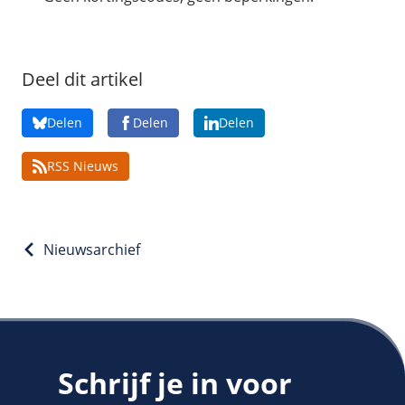
/
Networking
Prijsoverzicht
Secret management
HA-IP
Load Balancer
Deel dit artikel
Private Network
Delen
Delen
Delen
VPS-Firewall
RSS Nieuws
/
Storage
Acronis Cyber Protect
Block Storage
Nieuwsarchief
Weekly Backups
Snapshots
/
Overig
Schrijf je in voor
API