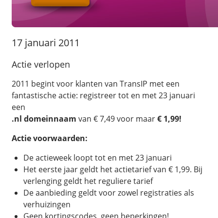
/
Back-up & Opslag
.eu domein
Public Cloud
Hulp nodig?
.be domein
STACK - online opslag
/
Orchestration
/
Security & Compliance
/
TransIP
/
Network
Acronis Cyber Protect
17 januari 2011
Kubernetes
Digitale toegankelijkheid
Controlepaneel
Ons verhaal
Load balancing
Verhuishulp
/
Add-ons
Actie verlopen
Legal & security
/
Software
OpenStack Connect
GDPR Protect
Contact
AccessiWay - toegankelijkheid
2011 begint voor klanten van TransIP met een
Bring Your Own IP
Linux Server
SiteSweep
fantastische actie: registreer tot en met 23 januari
Social Media Hub
Dedicated IP Subnet
Windows Server
/
Overig
een
SSL
iubenda - compliancy
Microsoft Essentials
.nl domeinnaam
van € 7,49 voor maar
€ 1,99!
Nieuws
/
Volumes
Billdu - facturatieapp
Plesk
Actie voorwaarden:
Blog
Patchman
Volume storage
cPanel
Webinars
De actieweek loopt tot en met 23 januari
Volume backups
DirectAdmin
Het eerste jaar geldt het actietarief van € 1,99. Bij
/
Websitebouwer
Library
Encrypted volumes
OpenClaw
verlenging geldt het reguliere tarief
Vacatures
AI Site Assistant voor WordPress
De aanbieding geldt voor zowel registraties als
n8n
/
Other
verhuizingen
Geen kortingscodes, geen beperkingen!