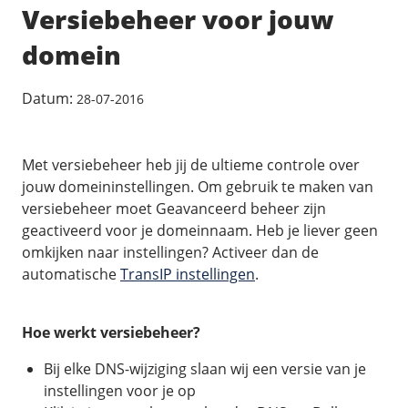
/
Back-up & Opslag
.eu domein
Versiebeheer voor jouw
Public Cloud
Hulp nodig?
.be domein
STACK - online opslag
/
Orchestration
domein
/
Security & Compliance
/
TransIP
/
Network
Acronis Cyber Protect
Kubernetes
Digitale toegankelijkheid
Controlepaneel
Ons verhaal
Datum:
28-07-2016
Load balancing
Verhuishulp
/
Add-ons
Legal & security
/
Software
OpenStack Connect
GDPR Protect
Contact
AccessiWay - toegankelijkheid
Bring Your Own IP
Linux Server
Met versiebeheer heb jij de ultieme controle over
SiteSweep
Social Media Hub
jouw domeininstellingen. Om gebruik te maken van
Dedicated IP Subnet
Windows Server
/
Overig
SSL
versiebeheer moet Geavanceerd beheer zijn
iubenda - compliancy
Microsoft Essentials
geactiveerd voor je domeinnaam. Heb je liever geen
Nieuws
/
Volumes
Billdu - facturatieapp
Plesk
omkijken naar instellingen? Activeer dan de
Blog
Patchman
Volume storage
automatische
TransIP instellingen
.
cPanel
Webinars
Volume backups
DirectAdmin
/
Websitebouwer
Library
Encrypted volumes
Hoe werkt versiebeheer?
OpenClaw
Vacatures
AI Site Assistant voor WordPress
n8n
Bij elke DNS-wijziging slaan wij een versie van je
/
Other
instellingen voor je op