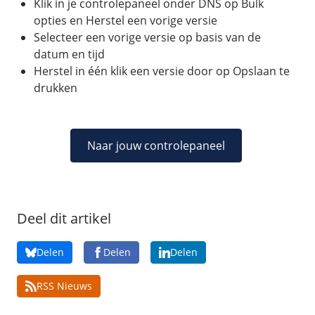
Klik in je controlepaneel onder DNS op Bulk
/
Networking
Prijsoverzicht
opties en Herstel een vorige versie
Secret management
HA-IP
Selecteer een vorige versie op basis van de
datum en tijd
Load Balancer
Herstel in één klik een versie door op Opslaan te
Private Network
drukken
VPS-Firewall
/
Storage
Naar jouw controlepaneel
Acronis Cyber Protect
Block Storage
Weekly Backups
Deel dit artikel
Snapshots
Delen
Delen
Delen
/
Overig
RSS Nieuws
API