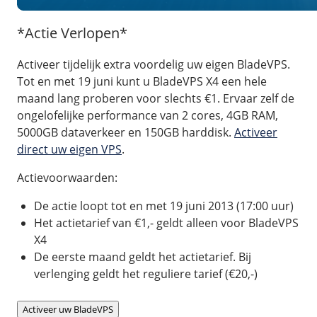
/
Back-up & Opslag
.eu domein
Public Cloud
Hulp nodig?
.be domein
STACK - online opslag
*Actie Verlopen*
/
Orchestration
/
Security & Compliance
/
TransIP
/
Network
Acronis Cyber Protect
Kubernetes
Activeer tijdelijk extra voordelig uw eigen BladeVPS.
Digitale toegankelijkheid
Controlepaneel
Ons verhaal
Load balancing
Tot en met 19 juni kunt u BladeVPS X4 een hele
Verhuishulp
/
Add-ons
Legal & security
maand lang proberen voor slechts €1. Ervaar zelf de
/
Software
OpenStack Connect
GDPR Protect
ongelofelijke performance van 2 cores, 4GB RAM,
Contact
AccessiWay - toegankelijkheid
Bring Your Own IP
Linux Server
5000GB dataverkeer en 150GB harddisk.
Activeer
SiteSweep
Social Media Hub
Dedicated IP Subnet
direct uw eigen VPS
.
Windows Server
/
Overig
SSL
iubenda - compliancy
Microsoft Essentials
Actievoorwaarden:
Nieuws
/
Volumes
Billdu - facturatieapp
Plesk
Blog
De actie loopt tot en met 19 juni 2013 (17:00 uur)
Patchman
Volume storage
cPanel
Het actietarief van €1,- geldt alleen voor BladeVPS
Webinars
Volume backups
X4
DirectAdmin
/
Websitebouwer
Library
De eerste maand geldt het actietarief. Bij
Encrypted volumes
OpenClaw
Vacatures
verlenging geldt het reguliere tarief (€20,-)
AI Site Assistant voor WordPress
n8n
/
Other
Activeer uw BladeVPS