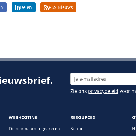
en
Delen
RSS Nieuws
nieuwsbrief.
Zie ons
privacybeleid
voor me
WEBHOSTING
RESOURCES
O
Domeinnaam registreren
Support
N