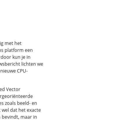
ig met het
ns platform een
door kun je in
wsbericht lichten we
e nieuwe CPU-
ed Vector
torgeoriënteerde
es zoals beeld- en
 wel dat het exacte
n bevindt, maar in