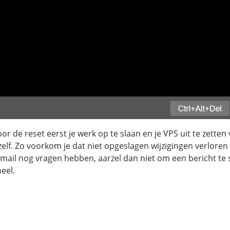
 de reset eerst je werk op te slaan en je VPS uit te zetten 
elf. Zo voorkom je dat niet opgeslagen wijzigingen verloren
 mail nog vragen hebben, aarzel dan niet om een bericht te 
eel.