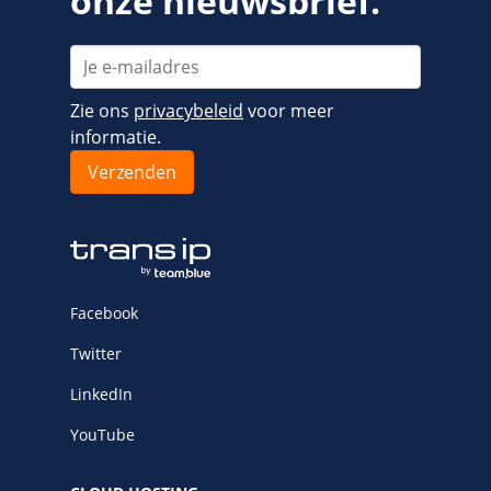
onze nieuwsbrief.
Fast Installs
Netwerk
Infrastructuur
Zie ons
privacybeleid
voor meer
BladeVPS
informatie.
PerformanceVPS
Facebook
Twitter
LinkedIn
YouTube