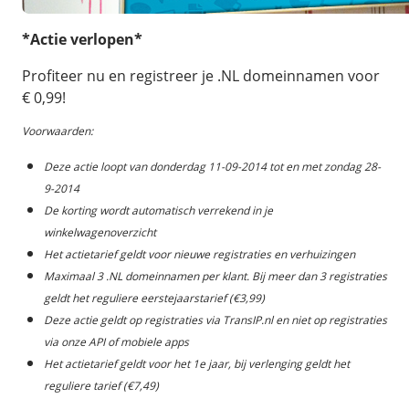
/
Back-up & Opslag
.eu domein
Public Cloud
Hulp nodig?
*Actie verlopen*
.be domein
STACK - online opslag
/
Orchestration
/
Security & Compliance
/
TransIP
/
Network
Acronis Cyber Protect
Profiteer nu en registreer je .NL domeinnamen voor
Kubernetes
Digitale toegankelijkheid
Controlepaneel
Ons verhaal
€ 0,99!
Load balancing
Verhuishulp
/
Add-ons
Legal & security
/
Software
OpenStack Connect
Voorwaarden:
GDPR Protect
Contact
AccessiWay - toegankelijkheid
Bring Your Own IP
Linux Server
Deze actie loopt van donderdag 11-09-2014 tot en met zondag 28-
SiteSweep
Social Media Hub
Dedicated IP Subnet
9-2014
Windows Server
/
Overig
SSL
iubenda - compliancy
De korting wordt automatisch verrekend in je
Microsoft Essentials
winkelwagenoverzicht
Nieuws
/
Volumes
Billdu - facturatieapp
Plesk
Het actietarief geldt voor nieuwe registraties en verhuizingen
Blog
Patchman
Volume storage
Maximaal 3 .NL domeinnamen per klant. Bij meer dan 3 registraties
cPanel
Webinars
geldt het reguliere eerstejaarstarief (€3,99)
Volume backups
DirectAdmin
/
Websitebouwer
Deze actie geldt op registraties via TransIP.nl en niet op registraties
Library
Encrypted volumes
OpenClaw
via onze API of mobiele apps
Vacatures
AI Site Assistant voor WordPress
Het actietarief geldt voor het 1e jaar, bij verlenging geldt het
n8n
/
Other
reguliere tarief (€7,49)