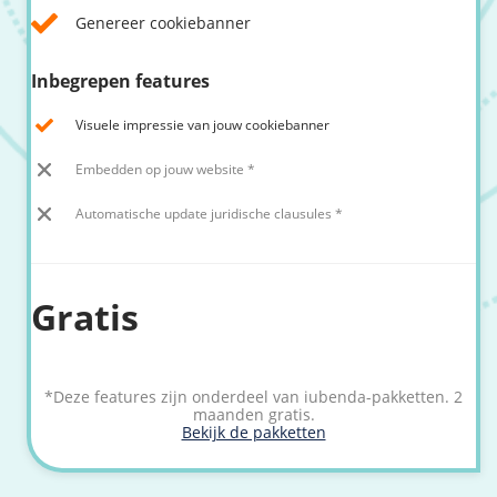
/
Networking
Prijsoverzicht
Genereer cookiebanner
Secret management
HA-IP
Inbegrepen features
Load Balancer
Private Network
Visuele impressie van jouw cookiebanner
VPS-Firewall
Embedden op jouw website *
Automatische update juridische clausules *
/
Storage
Acronis Cyber Protect
Block Storage
Gratis
Weekly Backups
Snapshots
*Deze features zijn onderdeel van iubenda-pakketten. 2
maanden gratis.
/
Overig
Bekijk de pakketten
API