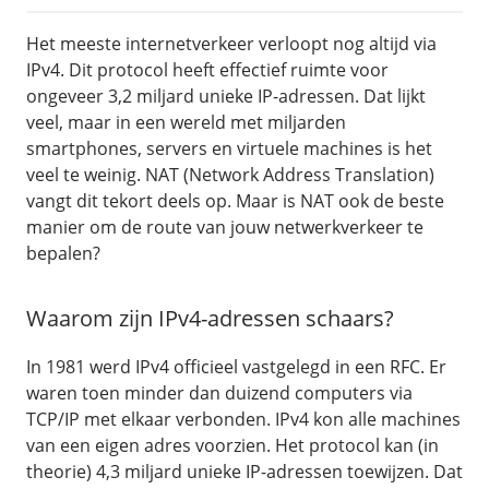
/
Networking
Prijsoverzicht
Het meeste internetverkeer verloopt nog altijd via
Secret management
HA-IP
IPv4. Dit protocol heeft effectief ruimte voor
Load Balancer
ongeveer 3,2 miljard unieke IP-adressen. Dat lijkt
veel, maar in een wereld met miljarden
Private Network
smartphones, servers en virtuele machines is het
VPS-Firewall
veel te weinig. NAT (Network Address Translation)
vangt dit tekort deels op. Maar is NAT ook de beste
/
Storage
manier om de route van jouw netwerkverkeer te
bepalen?
Acronis Cyber Protect
Block Storage
Waarom zijn IPv4-adressen schaars?
Weekly Backups
Snapshots
In 1981 werd IPv4 officieel vastgelegd in een RFC. Er
waren toen minder dan duizend computers via
TCP/IP met elkaar verbonden. IPv4 kon alle machines
/
Overig
van een eigen adres voorzien. Het protocol kan (in
API
theorie) 4,3 miljard unieke IP-adressen toewijzen. Dat