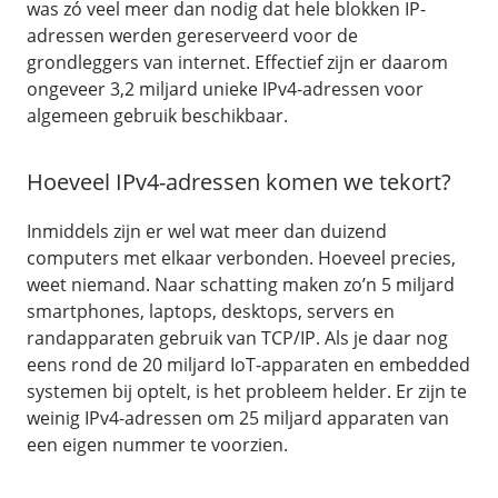
was zó veel meer dan nodig dat hele blokken IP-
Fast Installs
adressen werden gereserveerd voor de
Netwerk
grondleggers van internet. Effectief zijn er daarom
Infrastructuur
ongeveer 3,2 miljard unieke IPv4-adressen voor
algemeen gebruik beschikbaar.
BladeVPS
PerformanceVPS
Hoeveel IPv4-adressen komen we tekort?
Inmiddels zijn er wel wat meer dan duizend
computers met elkaar verbonden. Hoeveel precies,
weet niemand. Naar schatting maken zo’n 5 miljard
smartphones, laptops, desktops, servers en
randapparaten gebruik van TCP/IP. Als je daar nog
eens rond de 20 miljard IoT-apparaten en embedded
systemen bij optelt, is het probleem helder. Er zijn te
weinig IPv4-adressen om 25 miljard apparaten van
een eigen nummer te voorzien.