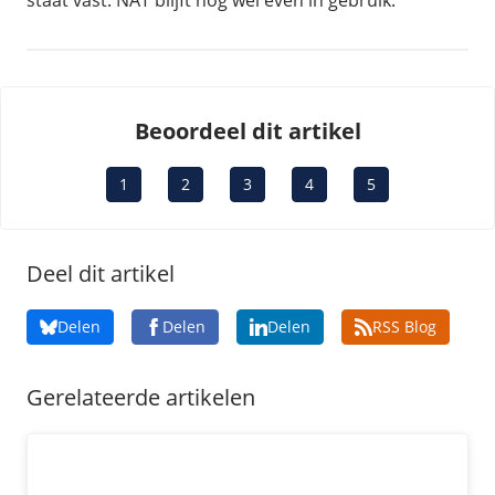
staat vast: NAT blijft nog wel even in gebruik.
Beoordeel dit artikel
1
2
3
4
5
Deel dit artikel
Delen
Delen
Delen
RSS Blog
Gerelateerde artikelen
Is .com te druk? Gebruik een alternatieve TLD!