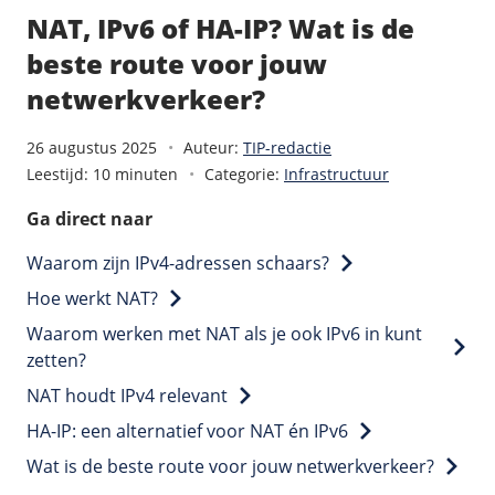
/
Back-up & Opslag
.eu domein
Public Cloud
NAT, IPv6 of HA-IP? Wat is de
Hulp nodig?
.be domein
STACK - online opslag
/
Orchestration
beste route voor jouw
/
Security & Compliance
/
TransIP
/
Network
Acronis Cyber Protect
netwerkverkeer?
Kubernetes
Digitale toegankelijkheid
Controlepaneel
Ons verhaal
Load balancing
Verhuishulp
/
Add-ons
Legal & security
26 augustus 2025
Auteur:
TIP-redactie
/
Software
OpenStack Connect
GDPR Protect
Leestijd: 10 minuten
Categorie:
Infrastructuur
Contact
AccessiWay - toegankelijkheid
Bring Your Own IP
Linux Server
SiteSweep
Ga direct naar
Social Media Hub
Dedicated IP Subnet
Windows Server
/
Overig
SSL
iubenda - compliancy
Waarom zijn IPv4-adressen schaars?
Microsoft Essentials
Nieuws
/
Volumes
Billdu - facturatieapp
Hoe werkt NAT?
Plesk
Blog
Patchman
Volume storage
Waarom werken met NAT als je ook IPv6 in kunt
cPanel
Webinars
zetten?
Volume backups
DirectAdmin
/
Websitebouwer
Library
NAT houdt IPv4 relevant
Encrypted volumes
OpenClaw
Vacatures
AI Site Assistant voor WordPress
HA-IP: een alternatief voor NAT én IPv6
n8n
/
Other
Wat is de beste route voor jouw netwerkverkeer?