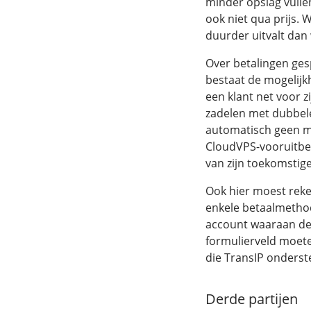
minder opslag vulle
ook niet qua prijs. 
duurder uitvalt dan
Over betalingen ges
bestaat de mogelij
een klant net voor z
zadelen met dubbele
automatisch geen ma
CloudVPS-vooruitbeta
van zijn toekomstige
Ook hier moest rek
enkele betaalmethode
account waaraan de
formulierveld moet
die TransIP onderst
Derde partijen