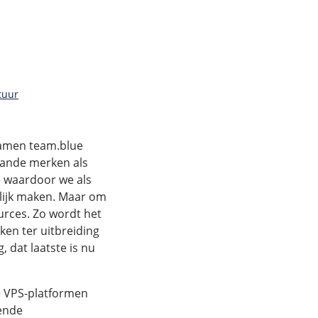
tuur
 samen team.blue
aande merken als
e waardoor we als
elijk maken. Maar om
ources. Zo wordt het
ken ter uitbreiding
, dat laatste is nu
e VPS-platformen
ende