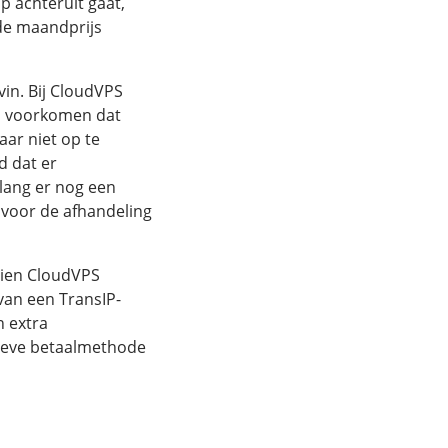
p achteruit gaat,
 de maandprijs
in. Bij CloudVPS
s voorkomen dat
aar niet op te
d dat er
lang er nog een
s voor de afhandeling
zien CloudVPS
van een TransIP-
 extra
tieve betaalmethode