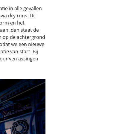
ie in alle gevallen
via dry runs. Dit
form en het
gaan, dan staat de
an op de achtergrond
zodat we een nieuwe
tie van start. Bij
 voor verrassingen