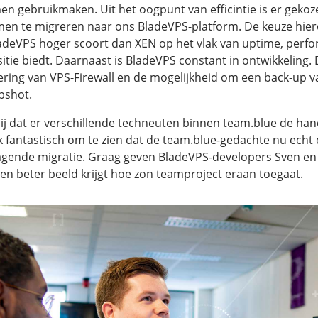
rmen gebruikmaken. Uit het oogpunt van efficintie is er gek
en te migreren naar ons BladeVPS-platform. De keuze hier
adeVPS hoger scoort dan XEN op het vlak van uptime, perf
itie biedt. Daarnaast is BladeVPS constant in ontwikkeling.
ering van VPS-Firewall en de mogelijkheid om een back-up v
pshot.
blij dat er verschillende techneuten binnen team.blue de ha
 fantastisch om te zien dat de team.blue-gedachte nu echt 
agende migratie. Graag geven BladeVPS-developers Sven en Ke
een beter beeld krijgt hoe zon teamproject eraan toegaat.