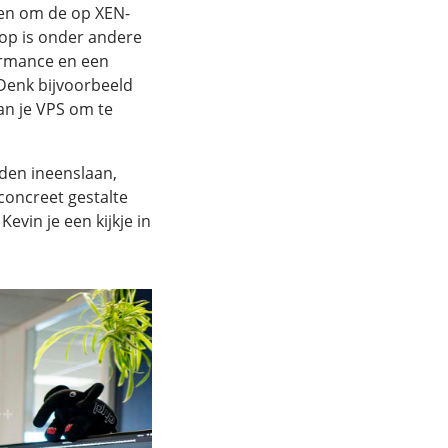
ozen om de op XEN-
op is onder andere
ormance en een
 Denk bijvoorbeeld
an je VPS om te
nden ineenslaan,
concreet gestalte
vin je een kijkje in