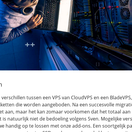
n
 verschillen tussen een VPS van CloudVPS en een BladeVPS, 
akketten die worden aangeboden. Na een succesvolle migrati
ket aan, maar het kan zomaar voorkomen dat het totaal aan 
 is natuurlijk niet de bedoeling volgens Sven. Mogelijke vers
we handig op te lossen met onze add-ons. Een soortgelijk pa