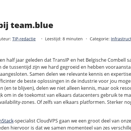
 bij team.blue
uteur:
TIP-redactie
Leestijd: 8 minuten
Categorie:
Infrastruc
 een half jaar geleden dat TransIP en het Belgische Combell
n de tussentijd zijn we hard gegroeid en hebben vooraanst
 aangesloten. Samen delen we relevante kennis en expertis
fficinter de beste oplossingen in de industrie voor jou mog
ijn (en te blijven), delen we niet alleen kennis, maar ook res
jk om in de toekomst van elkaars datacenters gebruik te ma
ailability-zones. Of zelfs van elkaars platformen. Sterker nog
nStack
-specialist CloudVPS gaan we een groot deel van onz
den hiervoor is dat we samen momenteel van zes verschill