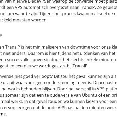
en van nieuwe BladeVPSen waarop de conversie moet plaat
dt een VPS automatisch overgezet naar TransIP. Zo gepiept
ooi om waar te zijn! Tijdens het proces kwamen al snel de 
tackeld moesten worden.
e
n TransIP is het minimaliseren van downtime voor onze kla
t niet anders. Daarom is hier tijdens het uitdenken van het
n succesvolle conversie duurt het slechts enkele minuten
 gaat en een nieuwe wordt gestart bij TransIP.
versie niet goed verloopt? Dit zou het geval kunnen zijn als
e draait waarvoor geen ondersteuning meer is. Daarnaast 
 networks behouden blijven. Door het verschil in VPS-platf
dus zomaar zijn dat een te oude versie van Ubuntu of een pr
imaal werkt. In dat geval zouden we kunnen kiezen voor ee
kan ervoor zorgen dat de oude VPS pas na tien minuten weer
ime.