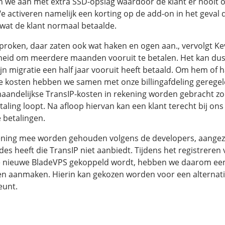
n we aan met extra SSD-opslag waardoor de klant er nooit o
We activeren namelijk een korting op de add-on in het geval
 wat de klant normaal betaalde.
proken, daar zaten ook wat haken en ogen aan., vervolgt Kev
kheid om meerdere maanden vooruit te betalen. Het kan du
ijn migratie een half jaar vooruit heeft betaald. Om hem of h
 kosten hebben we samen met onze billingafdeling geregel
andelijkse TransIP-kosten in rekening worden gebracht zo
ling loopt. Na afloop hiervan kan een klant terecht bij on
 betalingen.
ening mee worden gehouden volgens de developers, aange
s heeft die TransIP niet aanbiedt. Tijdens het registreren 
 nieuwe BladeVPS gekoppeld wordt, hebben we daarom een
en aanmaken. Hierin kan gekozen worden voor een alterna
eunt.