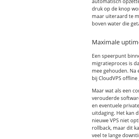
automatisch opzett
druk op de knop wor
maar uiteraard te m
boven water die ge
Maximale uptim
Een speerpunt binne
migratieproces is da
mee gehouden. Na ee
bij CloudVPS offline
Maar wat als een con
verouderde softwar
en eventuele private
uitdaging. Het kan 
nieuwe VPS niet opt
rollback, maar dit 
veel te lange downt