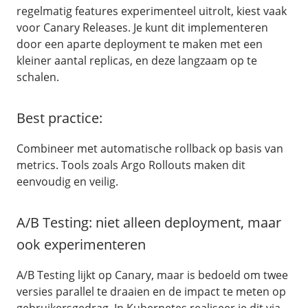
regelmatig features experimenteel uitrolt, kiest vaak
voor Canary Releases. Je kunt dit implementeren
door een aparte deployment te maken met een
kleiner aantal replicas, en deze langzaam op te
schalen.
Best practice:
Combineer met automatische rollback op basis van
metrics. Tools zoals Argo Rollouts maken dit
/
TransIP
eenvoudig en veilig.
Ons verhaal
Legal & security
A/B Testing: niet alleen deployment, maar
Contact
ook experimenteren
/
Overig
A/B Testing lijkt op Canary, maar is bedoeld om twee
Nieuws
versies parallel te draaien en de impact te meten op
Blog