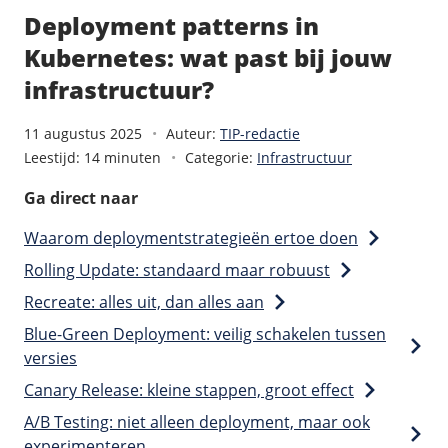
Deployment patterns in
Kubernetes: wat past bij jouw
infrastructuur?
/
Domeinnaam
11 augustus 2025
Auteur:
TIP-redactie
Leestijd: 14 minuten
Categorie:
Infrastructuur
Domeinnaam registreren
Domeinnaam genereren
Ga direct naar
Domeinnaam doorsturen
Waarom deploymentstrategieën ertoe doen
Meer domeinnamen
Rolling Update: standaard maar robuust
/
Meest gekozen
Recreate: alles uit, dan alles aan
.nl domein
Blue-Green Deployment: veilig schakelen tussen
.com domein
versies
.eu domein
Canary Release: kleine stappen, groot effect
.be domein
A/B Testing: niet alleen deployment, maar ook
experimenteren
E-mail