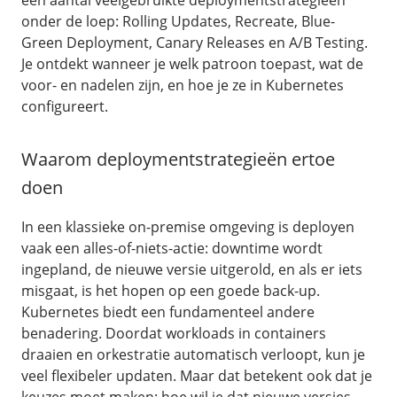
een aantal veelgebruikte deploymentstrategieën
onder de loep: Rolling Updates, Recreate, Blue-
Green Deployment, Canary Releases en A/B Testing.
Je ontdekt wanneer je welk patroon toepast, wat de
/
Webhosting
voor- en nadelen zijn, en hoe je ze in Kubernetes
Webhosting
configureert.
Sitebuilder
WordPress Hosting
Waarom deploymentstrategieën ertoe
Managed WordPress
Managed WooCommerce
doen
/
Security & Compliance
In een klassieke on-premise omgeving is deployen
vaak een alles-of-niets-actie: downtime wordt
Digitale toegankelijkheid
ingepland, de nieuwe versie uitgerold, en als er iets
Verhuishulp
misgaat, is het hopen op een goede back-up.
GDPR Protect
Kubernetes biedt een fundamenteel andere
SiteSweep
benadering. Doordat workloads in containers
SSL
draaien en orkestratie automatisch verloopt, kun je
veel flexibeler updaten. Maar dat betekent ook dat je
VPS