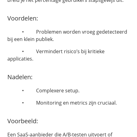
breid je het percentage gebruikers stapsgewijs uit.
iubenda - compliancy
Billdu - facturatieapp
Voordelen:
Patchman
• Problemen worden vroeg gedetecteerd
/
Websitebouwer
bij een klein publiek.
AI Site Assistant voor WordPress
• Vermindert risico’s bij kritieke
applicaties.
Over ons
Nadelen:
• Complexere setup.
• Monitoring en metrics zijn cruciaal.
Voorbeeld:
Een SaaS-aanbieder die A/B-testen uitvoert of