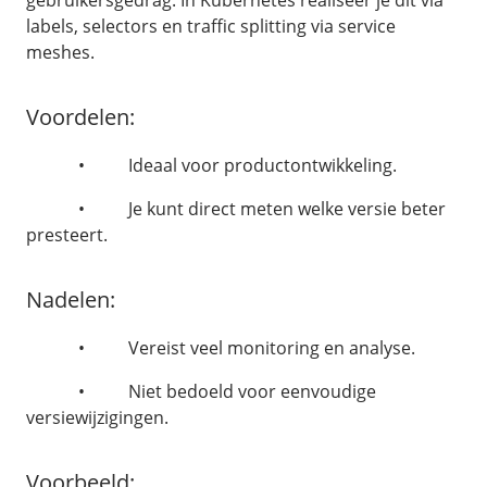
gebruikersgedrag. In Kubernetes realiseer je dit via
Webinars
labels, selectors en traffic splitting via service
Library
meshes.
Vacatures
Voordelen:
Hulp nodig?
Controlepaneel
• Ideaal voor productontwikkeling.
• Je kunt direct meten welke versie beter
presteert.
Nadelen:
• Vereist veel monitoring en analyse.
• Niet bedoeld voor eenvoudige
versiewijzigingen.
Voorbeeld: