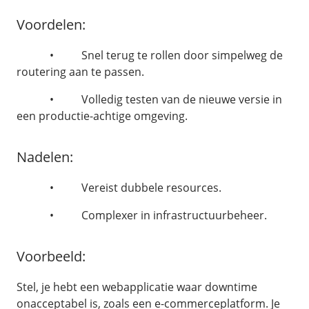
Volume storage
Voordelen:
Volume backups
Encrypted volumes
• Snel terug te rollen door simpelweg de
routering aan te passen.
/
Other
• Volledig testen van de nieuwe versie in
Prijsoverzicht
een productie-achtige omgeving.
Secret management
Nadelen:
Tools
• Vereist dubbele resources.
• Complexer in infrastructuurbeheer.
Voorbeeld:
Stel, je hebt een webapplicatie waar downtime
onacceptabel is, zoals een e-commerceplatform. Je