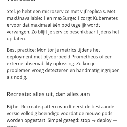
n8n
Stel, je hebt een microservice met vijf replica’s. Met
/
Networking
maxUnavailable: 1 en maxSurge: 1 zorgt Kubernetes
ervoor dat maximaal één pod tegelijk wordt
HA-IP
vervangen. Zo blijft je service beschikbaar tijdens het
Load Balancer
updaten.
Private Network
VPS-Firewall
Best practice: Monitor je metrics tijdens het
deployment met bijvoorbeeld Prometheus of een
/
Storage
externe observability-oplossing. Zo kun je
Acronis Cyber Protect
problemen vroeg detecteren en handmatig ingrijpen
Block Storage
als nodig.
Weekly Backups
Snapshots
Recreate: alles uit, dan alles aan
/
Overig
Bij het Recreate-pattern wordt eerst de bestaande
API
versie volledig beëindigd voordat de nieuwe pods
Fast Installs
worden opgestart. Simpel gezegd: stop → deploy →
Netwerk