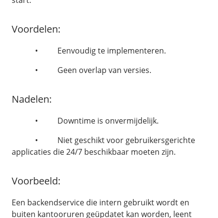
start.
Infrastructuur
BladeVPS
Voordelen:
PerformanceVPS
• Eenvoudig te implementeren.
Cloud
• Geen overlap van versies.
Nadelen:
• Downtime is onvermijdelijk.
• Niet geschikt voor gebruikersgerichte
applicaties die 24/7 beschikbaar moeten zijn.
Voorbeeld:
Een backendservice die intern gebruikt wordt en
buiten kantooruren geüpdatet kan worden, leent