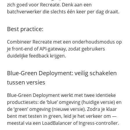
zich goed voor Recreate. Denk aan een
batchverwerker die slechts één keer per dag draait.
Best practice:
Combineer Recreate met een onderhoudsmodus op
je front-end of API-gateway, zodat gebruikers
/
OpenStack
duidelijke feedback krijgen.
Object Store
Public Cloud
Blue-Green Deployment: veilig schakelen
/
Network
tussen versies
Load balancing
Blue-Green Deployment werkt met twee identieke
OpenStack Connect
productiesets: de ‘blue’ omgeving (huidige versie) en
Bring Your Own IP
de ‘green’ omgeving (nieuwe versie). Zodra je klaar
Dedicated IP Subnet
bent met testen in green, leid je het verkeer om —
meestal via een LoadBalancer of Ingress-controller.
/
Volumes