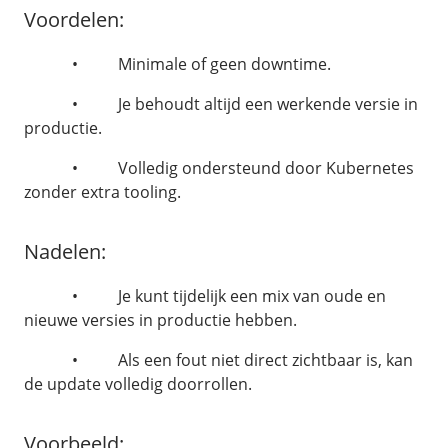
Voordelen:
/
VPS
• Minimale of geen downtime.
VPS
• Je behoudt altijd een werkende versie in
Self-hosted AI apps
productie.
ManagedVPS
• Volledig ondersteund door Kubernetes
/
Orchestration
zonder extra tooling.
Kubernetes
Nadelen:
/
Software
Linux Server
• Je kunt tijdelijk een mix van oude en
Windows Server
nieuwe versies in productie hebben.
Microsoft Essentials
• Als een fout niet direct zichtbaar is, kan
Plesk
de update volledig doorrollen.
cPanel
DirectAdmin
OpenClaw
Voorbeeld: