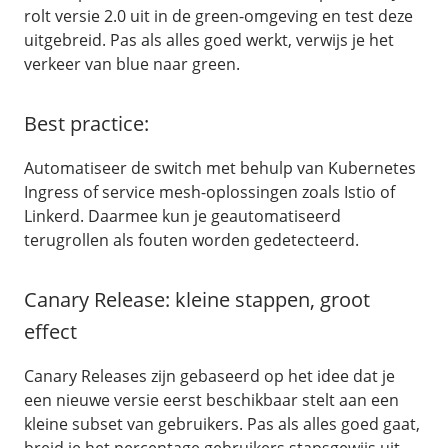
rolt versie 2.0 uit in de green-omgeving en test deze
uitgebreid. Pas als alles goed werkt, verwijs je het
verkeer van blue naar green.
Best practice:
Automatiseer de switch met behulp van Kubernetes
Ingress of service mesh-oplossingen zoals Istio of
Linkerd. Daarmee kun je geautomatiseerd
terugrollen als fouten worden gedetecteerd.
/
Back-up & Opslag
Canary Release: kleine stappen, groot
STACK - online opslag
effect
Acronis Cyber Protect
Canary Releases zijn gebaseerd op het idee dat je
/
Add-ons
een nieuwe versie eerst beschikbaar stelt aan een
AccessiWay - toegankelijkheid
kleine subset van gebruikers. Pas als alles goed gaat,
Social Media Hub