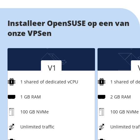
/
Networking
Prijsoverzicht
Secret management
HA-IP
Installeer OpenSUSE op een van
Load Balancer
onze VPSen
Private Network
VPS-Firewall
Versie
Versie
/
Storage
V1
Acronis Cyber Protect
1 shared of dedicated vCPU
1 shared of d
Block Storage
Weekly Backups
1 GB RAM
2 GB RAM
Snapshots
100 GB NVMe
100 GB NVMe
/
Overig
Unlimited traffic
Unlimited traf
API