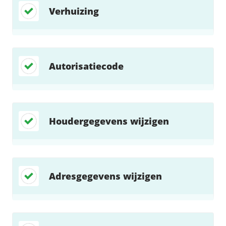
Fast Installs
Verhuizing
Netwerk
Infrastructuur
BladeVPS
Autorisatiecode
PerformanceVPS
Houdergegevens wijzigen
Adresgegevens wijzigen