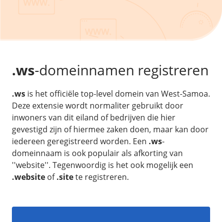
/
Back-up & Opslag
.eu domein
Public Cloud
Hulp nodig?
.be domein
STACK - online opslag
/
Orchestration
/
Security & Compliance
/
TransIP
/
Network
Acronis Cyber Protect
Kubernetes
Digitale toegankelijkheid
Controlepaneel
Ons verhaal
Load balancing
Verhuishulp
/
Add-ons
Legal & security
.ws
-domeinnamen registreren
/
Software
OpenStack Connect
GDPR Protect
Contact
AccessiWay - toegankelijkheid
Bring Your Own IP
Linux Server
.ws
is het officiële top-level domein van West-Samoa.
SiteSweep
Social Media Hub
Dedicated IP Subnet
Windows Server
Deze extensie wordt normaliter gebruikt door
/
Overig
SSL
iubenda - compliancy
inwoners van dit eiland of bedrijven die hier
Microsoft Essentials
Nieuws
/
gevestigd zijn of hiermee zaken doen, maar kan door
Volumes
Billdu - facturatieapp
Plesk
iedereen geregistreerd worden. Een
.ws
-
Blog
Patchman
Volume storage
cPanel
domeinnaam is ook populair als afkorting van
Webinars
Volume backups
''website''. Tegenwoordig is het ook mogelijk een
DirectAdmin
/
Websitebouwer
Library
.website
of
.site
te registreren.
Encrypted volumes
OpenClaw
Vacatures
AI Site Assistant voor WordPress
n8n
/
Other