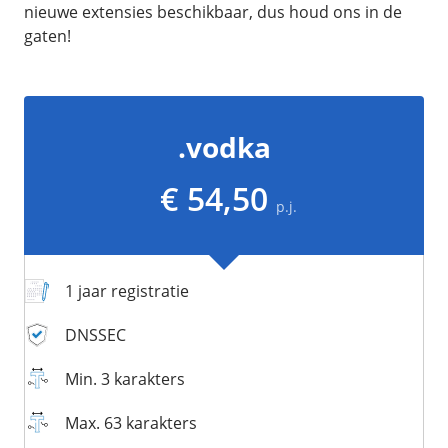
/
Networking
Prijsoverzicht
nieuwe extensies beschikbaar, dus houd ons in de
gaten!
Secret management
HA-IP
Load Balancer
Private Network
.vodka
VPS-Firewall
€ 54,50
/
Storage
p.j.
Acronis Cyber Protect
Block Storage
1 jaar registratie
Weekly Backups
Snapshots
DNSSEC
Min. 3 karakters
/
Overig
Max. 63 karakters
API