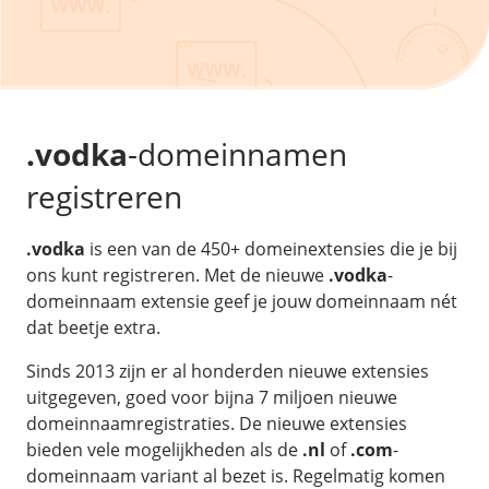
/
Back-up & Opslag
.eu domein
Public Cloud
Hulp nodig?
.be domein
STACK - online opslag
/
Orchestration
/
Security & Compliance
/
TransIP
/
Network
Acronis Cyber Protect
Kubernetes
Digitale toegankelijkheid
Controlepaneel
Ons verhaal
Load balancing
Verhuishulp
/
Add-ons
Legal & security
.vodka
-domeinnamen
/
Software
OpenStack Connect
GDPR Protect
Contact
AccessiWay - toegankelijkheid
registreren
Bring Your Own IP
Linux Server
SiteSweep
Social Media Hub
Dedicated IP Subnet
Windows Server
/
Overig
SSL
.vodka
is een van de 450+ domeinextensies die je bij
iubenda - compliancy
Microsoft Essentials
ons kunt registreren. Met de nieuwe
.vodka
-
Nieuws
/
Volumes
Billdu - facturatieapp
Plesk
domeinnaam extensie geef je jouw domeinnaam nét
Blog
Patchman
dat beetje extra.
Volume storage
cPanel
Webinars
Volume backups
DirectAdmin
Sinds 2013 zijn er al honderden nieuwe extensies
/
Websitebouwer
Library
uitgegeven, goed voor bijna 7 miljoen nieuwe
Encrypted volumes
OpenClaw
Vacatures
domeinnaamregistraties. De nieuwe extensies
AI Site Assistant voor WordPress
n8n
bieden vele mogelijkheden als de
.nl
of
.com
-
/
Other
domeinnaam variant al bezet is. Regelmatig komen