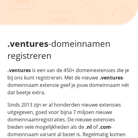
/
Back-up & Opslag
.eu domein
Public Cloud
Hulp nodig?
.be domein
STACK - online opslag
/
Orchestration
/
Security & Compliance
/
TransIP
/
Network
Acronis Cyber Protect
Kubernetes
Digitale toegankelijkheid
Controlepaneel
Ons verhaal
Load balancing
Verhuishulp
/
Add-ons
Legal & security
.ventures
-domeinnamen
/
Software
OpenStack Connect
GDPR Protect
Contact
AccessiWay - toegankelijkheid
registreren
Bring Your Own IP
Linux Server
SiteSweep
Social Media Hub
Dedicated IP Subnet
Windows Server
/
Overig
SSL
.ventures
is een van de 450+ domeinextensies die je
iubenda - compliancy
Microsoft Essentials
bij ons kunt registreren. Met de nieuwe
.ventures
-
Nieuws
/
Volumes
Billdu - facturatieapp
Plesk
domeinnaam extensie geef je jouw domeinnaam nét
Blog
Patchman
dat beetje extra.
Volume storage
cPanel
Webinars
Volume backups
DirectAdmin
Sinds 2013 zijn er al honderden nieuwe extensies
/
Websitebouwer
Library
uitgegeven, goed voor bijna 7 miljoen nieuwe
Encrypted volumes
OpenClaw
Vacatures
domeinnaamregistraties. De nieuwe extensies
AI Site Assistant voor WordPress
n8n
bieden vele mogelijkheden als de
.nl
of
.com
-
/
Other
domeinnaam variant al bezet is. Regelmatig komen