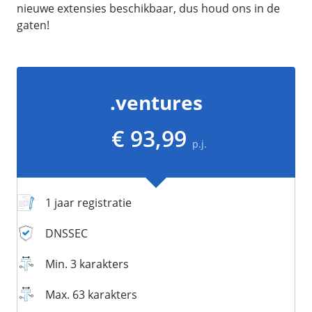
/
Networking
Prijsoverzicht
nieuwe extensies beschikbaar, dus houd ons in de
gaten!
Secret management
HA-IP
Load Balancer
Private Network
.ventures
VPS-Firewall
€ 93,99
/
Storage
p.j.
Acronis Cyber Protect
Block Storage
1 jaar registratie
Weekly Backups
Snapshots
DNSSEC
Min. 3 karakters
/
Overig
Max. 63 karakters
API