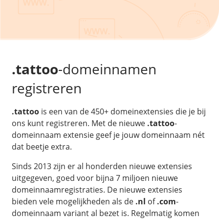
/
Back-up & Opslag
.eu domein
Public Cloud
Hulp nodig?
.be domein
STACK - online opslag
/
Orchestration
/
Security & Compliance
/
TransIP
/
Network
Acronis Cyber Protect
Kubernetes
Digitale toegankelijkheid
Controlepaneel
Ons verhaal
Load balancing
Verhuishulp
/
Add-ons
Legal & security
.tattoo
-domeinnamen
/
Software
OpenStack Connect
GDPR Protect
Contact
AccessiWay - toegankelijkheid
registreren
Bring Your Own IP
Linux Server
SiteSweep
Social Media Hub
Dedicated IP Subnet
Windows Server
/
Overig
SSL
.tattoo
is een van de 450+ domeinextensies die je bij
iubenda - compliancy
Microsoft Essentials
ons kunt registreren. Met de nieuwe
.tattoo
-
Nieuws
/
Volumes
Billdu - facturatieapp
Plesk
domeinnaam extensie geef je jouw domeinnaam nét
Blog
Patchman
dat beetje extra.
Volume storage
cPanel
Webinars
Volume backups
DirectAdmin
Sinds 2013 zijn er al honderden nieuwe extensies
/
Websitebouwer
Library
uitgegeven, goed voor bijna 7 miljoen nieuwe
Encrypted volumes
OpenClaw
Vacatures
domeinnaamregistraties. De nieuwe extensies
AI Site Assistant voor WordPress
n8n
bieden vele mogelijkheden als de
.nl
of
.com
-
/
Other
domeinnaam variant al bezet is. Regelmatig komen