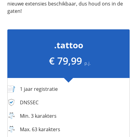
/
Networking
Prijsoverzicht
nieuwe extensies beschikbaar, dus houd ons in de
gaten!
Secret management
HA-IP
Load Balancer
Private Network
.tattoo
VPS-Firewall
€ 79,99
/
Storage
p.j.
Acronis Cyber Protect
Block Storage
1 jaar registratie
Weekly Backups
Snapshots
DNSSEC
Min. 3 karakters
/
Overig
Max. 63 karakters
API