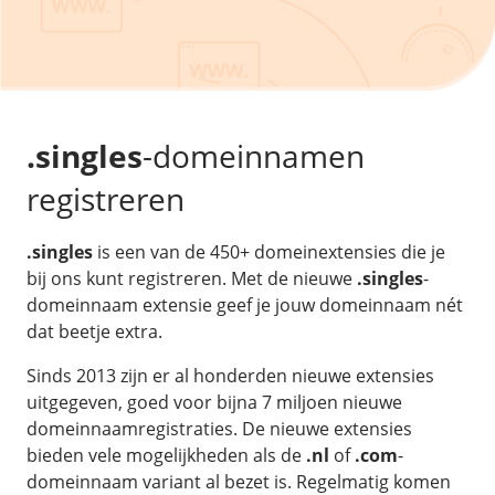
/
Back-up & Opslag
.eu domein
Public Cloud
Hulp nodig?
.be domein
STACK - online opslag
/
Orchestration
/
Security & Compliance
/
TransIP
/
Network
Acronis Cyber Protect
Kubernetes
Digitale toegankelijkheid
Controlepaneel
Ons verhaal
Load balancing
Verhuishulp
/
Add-ons
Legal & security
.singles
-domeinnamen
/
Software
OpenStack Connect
GDPR Protect
Contact
AccessiWay - toegankelijkheid
registreren
Bring Your Own IP
Linux Server
SiteSweep
Social Media Hub
Dedicated IP Subnet
Windows Server
/
Overig
SSL
.singles
is een van de 450+ domeinextensies die je
iubenda - compliancy
Microsoft Essentials
bij ons kunt registreren. Met de nieuwe
.singles
-
Nieuws
/
Volumes
Billdu - facturatieapp
Plesk
domeinnaam extensie geef je jouw domeinnaam nét
Blog
Patchman
dat beetje extra.
Volume storage
cPanel
Webinars
Volume backups
DirectAdmin
Sinds 2013 zijn er al honderden nieuwe extensies
/
Websitebouwer
Library
uitgegeven, goed voor bijna 7 miljoen nieuwe
Encrypted volumes
OpenClaw
Vacatures
domeinnaamregistraties. De nieuwe extensies
AI Site Assistant voor WordPress
n8n
bieden vele mogelijkheden als de
.nl
of
.com
-
/
Other
domeinnaam variant al bezet is. Regelmatig komen