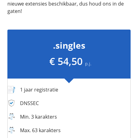
/
Networking
Prijsoverzicht
nieuwe extensies beschikbaar, dus houd ons in de
gaten!
Secret management
HA-IP
Load Balancer
Private Network
.singles
VPS-Firewall
€ 54,50
/
Storage
p.j.
Acronis Cyber Protect
Block Storage
1 jaar registratie
Weekly Backups
Snapshots
DNSSEC
Min. 3 karakters
/
Overig
Max. 63 karakters
API