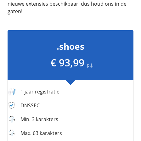
/
Networking
Prijsoverzicht
nieuwe extensies beschikbaar, dus houd ons in de
gaten!
Secret management
HA-IP
Load Balancer
Private Network
.shoes
VPS-Firewall
€ 93,99
/
Storage
p.j.
Acronis Cyber Protect
Block Storage
1 jaar registratie
Weekly Backups
Snapshots
DNSSEC
Min. 3 karakters
/
Overig
Max. 63 karakters
API