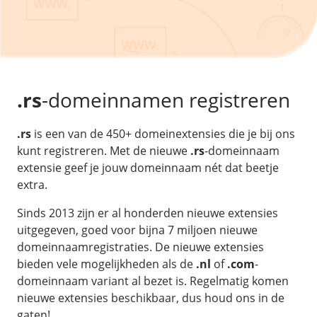
/
Back-up & Opslag
.eu domein
Public Cloud
Hulp nodig?
.be domein
STACK - online opslag
/
Orchestration
/
Security & Compliance
/
TransIP
/
Network
Acronis Cyber Protect
Kubernetes
Digitale toegankelijkheid
Controlepaneel
Ons verhaal
Load balancing
Verhuishulp
/
Add-ons
Legal & security
.rs
-domeinnamen registreren
/
Software
OpenStack Connect
GDPR Protect
Contact
AccessiWay - toegankelijkheid
Bring Your Own IP
Linux Server
.rs
is een van de 450+ domeinextensies die je bij ons
SiteSweep
Social Media Hub
Dedicated IP Subnet
Windows Server
kunt registreren. Met de nieuwe
.rs
-domeinnaam
/
Overig
SSL
iubenda - compliancy
extensie geef je jouw domeinnaam nét dat beetje
Microsoft Essentials
Nieuws
/
extra.
Volumes
Billdu - facturatieapp
Plesk
Blog
Patchman
Volume storage
Sinds 2013 zijn er al honderden nieuwe extensies
cPanel
Webinars
uitgegeven, goed voor bijna 7 miljoen nieuwe
Volume backups
DirectAdmin
domeinnaamregistraties. De nieuwe extensies
/
Websitebouwer
Library
Encrypted volumes
OpenClaw
bieden vele mogelijkheden als de
.nl
of
.com
-
Vacatures
AI Site Assistant voor WordPress
domeinnaam variant al bezet is. Regelmatig komen
n8n
/
Other
nieuwe extensies beschikbaar, dus houd ons in de
gaten!