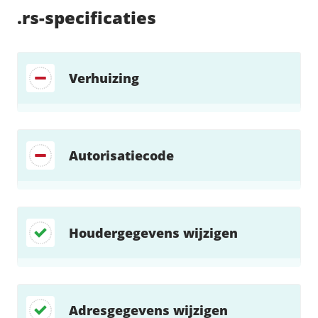
Fast Installs
.rs
-specificaties
Netwerk
Infrastructuur
BladeVPS
Verhuizing
PerformanceVPS
Autorisatiecode
Houdergegevens wijzigen
Adresgegevens wijzigen