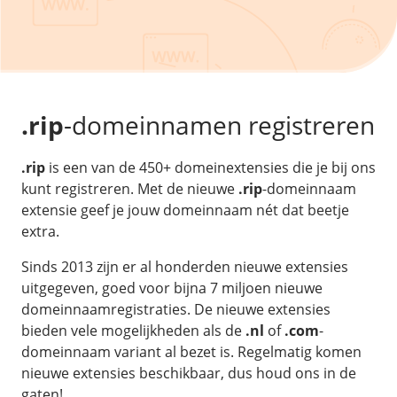
/
Back-up & Opslag
.eu domein
Public Cloud
Hulp nodig?
.be domein
STACK - online opslag
/
Orchestration
/
Security & Compliance
/
TransIP
/
Network
Acronis Cyber Protect
Kubernetes
Digitale toegankelijkheid
Controlepaneel
Ons verhaal
Load balancing
Verhuishulp
/
Add-ons
Legal & security
.rip
-domeinnamen registreren
/
Software
OpenStack Connect
GDPR Protect
Contact
AccessiWay - toegankelijkheid
Bring Your Own IP
Linux Server
.rip
is een van de 450+ domeinextensies die je bij ons
SiteSweep
Social Media Hub
Dedicated IP Subnet
Windows Server
kunt registreren. Met de nieuwe
.rip
-domeinnaam
/
Overig
SSL
iubenda - compliancy
extensie geef je jouw domeinnaam nét dat beetje
Microsoft Essentials
Nieuws
/
extra.
Volumes
Billdu - facturatieapp
Plesk
Blog
Patchman
Volume storage
Sinds 2013 zijn er al honderden nieuwe extensies
cPanel
Webinars
uitgegeven, goed voor bijna 7 miljoen nieuwe
Volume backups
DirectAdmin
domeinnaamregistraties. De nieuwe extensies
/
Websitebouwer
Library
Encrypted volumes
OpenClaw
bieden vele mogelijkheden als de
.nl
of
.com
-
Vacatures
AI Site Assistant voor WordPress
domeinnaam variant al bezet is. Regelmatig komen
n8n
/
Other
nieuwe extensies beschikbaar, dus houd ons in de
gaten!