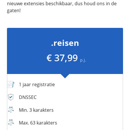
/
Networking
Prijsoverzicht
nieuwe extensies beschikbaar, dus houd ons in de
gaten!
Secret management
HA-IP
Load Balancer
Private Network
.reisen
VPS-Firewall
€ 37,99
/
Storage
p.j.
Acronis Cyber Protect
Block Storage
1 jaar registratie
Weekly Backups
Snapshots
DNSSEC
Min. 3 karakters
/
Overig
Max. 63 karakters
API