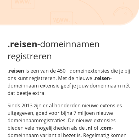
/
Back-up & Opslag
.eu domein
Public Cloud
Hulp nodig?
.be domein
STACK - online opslag
/
Orchestration
/
Security & Compliance
/
TransIP
/
Network
Acronis Cyber Protect
Kubernetes
Digitale toegankelijkheid
Controlepaneel
Ons verhaal
Load balancing
Verhuishulp
/
Add-ons
Legal & security
.reisen
-domeinnamen
/
Software
OpenStack Connect
GDPR Protect
Contact
AccessiWay - toegankelijkheid
registreren
Bring Your Own IP
Linux Server
SiteSweep
Social Media Hub
Dedicated IP Subnet
Windows Server
/
Overig
SSL
.reisen
is een van de 450+ domeinextensies die je bij
iubenda - compliancy
Microsoft Essentials
ons kunt registreren. Met de nieuwe
.reisen
-
Nieuws
/
Volumes
Billdu - facturatieapp
Plesk
domeinnaam extensie geef je jouw domeinnaam nét
Blog
Patchman
dat beetje extra.
Volume storage
cPanel
Webinars
Volume backups
DirectAdmin
Sinds 2013 zijn er al honderden nieuwe extensies
/
Websitebouwer
Library
uitgegeven, goed voor bijna 7 miljoen nieuwe
Encrypted volumes
OpenClaw
Vacatures
domeinnaamregistraties. De nieuwe extensies
AI Site Assistant voor WordPress
n8n
bieden vele mogelijkheden als de
.nl
of
.com
-
/
Other
domeinnaam variant al bezet is. Regelmatig komen