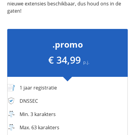
/
Networking
Prijsoverzicht
nieuwe extensies beschikbaar, dus houd ons in de
gaten!
Secret management
HA-IP
Load Balancer
Private Network
.promo
VPS-Firewall
€ 34,99
/
Storage
p.j.
Acronis Cyber Protect
Block Storage
1 jaar registratie
Weekly Backups
Snapshots
DNSSEC
Min. 3 karakters
/
Overig
Max. 63 karakters
API