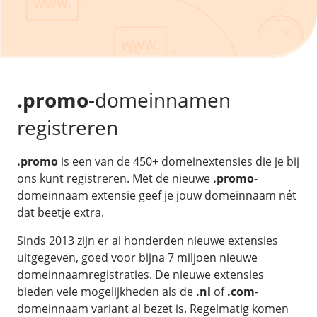
/
Back-up & Opslag
.eu domein
Public Cloud
Hulp nodig?
.be domein
STACK - online opslag
/
Orchestration
/
Security & Compliance
/
TransIP
/
Network
Acronis Cyber Protect
Kubernetes
Digitale toegankelijkheid
Controlepaneel
Ons verhaal
Load balancing
Verhuishulp
/
Add-ons
Legal & security
.promo
-domeinnamen
/
Software
OpenStack Connect
GDPR Protect
Contact
AccessiWay - toegankelijkheid
registreren
Bring Your Own IP
Linux Server
SiteSweep
Social Media Hub
Dedicated IP Subnet
Windows Server
/
Overig
SSL
.promo
is een van de 450+ domeinextensies die je bij
iubenda - compliancy
Microsoft Essentials
ons kunt registreren. Met de nieuwe
.promo
-
Nieuws
/
Volumes
Billdu - facturatieapp
Plesk
domeinnaam extensie geef je jouw domeinnaam nét
Blog
Patchman
dat beetje extra.
Volume storage
cPanel
Webinars
Volume backups
DirectAdmin
Sinds 2013 zijn er al honderden nieuwe extensies
/
Websitebouwer
Library
uitgegeven, goed voor bijna 7 miljoen nieuwe
Encrypted volumes
OpenClaw
Vacatures
domeinnaamregistraties. De nieuwe extensies
AI Site Assistant voor WordPress
n8n
bieden vele mogelijkheden als de
.nl
of
.com
-
/
Other
domeinnaam variant al bezet is. Regelmatig komen