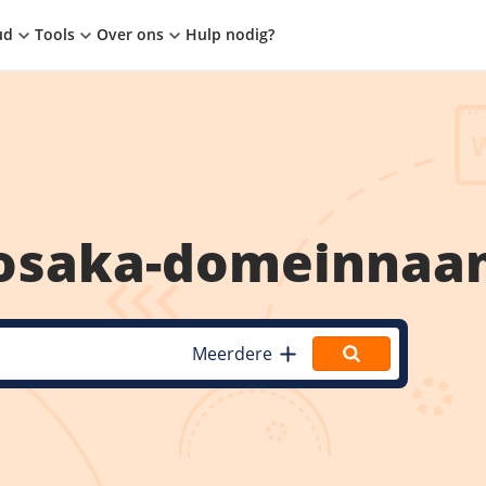
ud
Tools
Over ons
Hulp nodig?
osaka
-domeinnaa
Meerdere