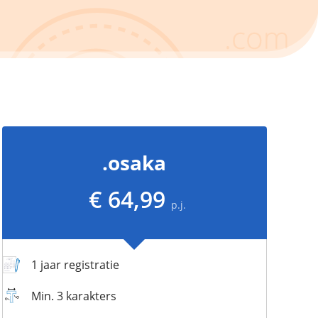
.osaka
€ 64,99
p.j.
1 jaar registratie
Min. 3 karakters