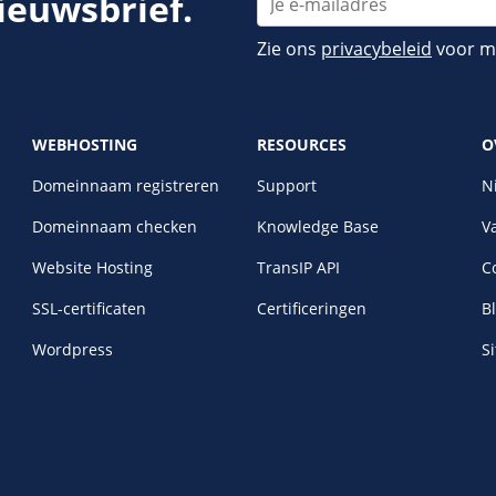
nieuwsbrief.
Zie ons
privacybeleid
voor me
WEBHOSTING
RESOURCES
O
Domeinnaam registreren
Support
N
Domeinnaam checken
Knowledge Base
V
Website Hosting
TransIP API
C
SSL-certificaten
Certificeringen
B
Wordpress
S