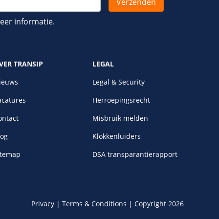
er informatie.
VER TRANSIP
LEGAL
ieuws
Legal & Security
acatures
Herroepingsrecht
ontact
Misbruik melden
log
Klokkenluiders
itemap
DSA transparantierapport
Privacy
|
Terms & Conditions
|
Copyright 2026