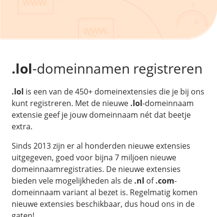
/
Back-up & Opslag
.eu domein
Public Cloud
Hulp nodig?
.be domein
STACK - online opslag
/
Orchestration
/
Security & Compliance
/
TransIP
/
Network
Acronis Cyber Protect
Kubernetes
Digitale toegankelijkheid
Controlepaneel
Ons verhaal
Load balancing
Verhuishulp
/
Add-ons
Legal & security
.lol
-domeinnamen registreren
/
Software
OpenStack Connect
GDPR Protect
Contact
AccessiWay - toegankelijkheid
Bring Your Own IP
Linux Server
.lol
is een van de 450+ domeinextensies die je bij ons
SiteSweep
Social Media Hub
Dedicated IP Subnet
Windows Server
kunt registreren. Met de nieuwe
.lol
-domeinnaam
/
Overig
SSL
iubenda - compliancy
extensie geef je jouw domeinnaam nét dat beetje
Microsoft Essentials
Nieuws
/
extra.
Volumes
Billdu - facturatieapp
Plesk
Blog
Patchman
Volume storage
Sinds 2013 zijn er al honderden nieuwe extensies
cPanel
Webinars
uitgegeven, goed voor bijna 7 miljoen nieuwe
Volume backups
DirectAdmin
domeinnaamregistraties. De nieuwe extensies
/
Websitebouwer
Library
Encrypted volumes
OpenClaw
bieden vele mogelijkheden als de
.nl
of
.com
-
Vacatures
AI Site Assistant voor WordPress
domeinnaam variant al bezet is. Regelmatig komen
n8n
/
Other
nieuwe extensies beschikbaar, dus houd ons in de
gaten!