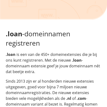
/
Back-up & Opslag
.eu domein
Public Cloud
Hulp nodig?
.be domein
STACK - online opslag
/
Orchestration
/
Security & Compliance
/
TransIP
/
Network
Acronis Cyber Protect
Kubernetes
Digitale toegankelijkheid
Controlepaneel
Ons verhaal
Load balancing
Verhuishulp
/
Add-ons
Legal & security
.loan
-domeinnamen
/
Software
OpenStack Connect
GDPR Protect
Contact
AccessiWay - toegankelijkheid
registreren
Bring Your Own IP
Linux Server
SiteSweep
Social Media Hub
Dedicated IP Subnet
Windows Server
/
Overig
SSL
.loan
is een van de 450+ domeinextensies die je bij
iubenda - compliancy
Microsoft Essentials
ons kunt registreren. Met de nieuwe
.loan
-
Nieuws
/
Volumes
Billdu - facturatieapp
Plesk
domeinnaam extensie geef je jouw domeinnaam nét
Blog
Patchman
dat beetje extra.
Volume storage
cPanel
Webinars
Volume backups
DirectAdmin
Sinds 2013 zijn er al honderden nieuwe extensies
/
Websitebouwer
Library
uitgegeven, goed voor bijna 7 miljoen nieuwe
Encrypted volumes
OpenClaw
Vacatures
domeinnaamregistraties. De nieuwe extensies
AI Site Assistant voor WordPress
n8n
bieden vele mogelijkheden als de
.nl
of
.com
-
/
Other
domeinnaam variant al bezet is. Regelmatig komen