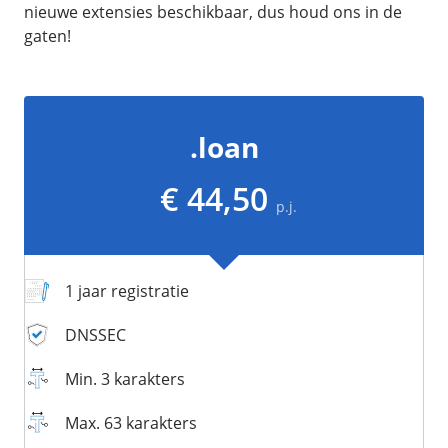
/
Networking
Prijsoverzicht
nieuwe extensies beschikbaar, dus houd ons in de
gaten!
Secret management
HA-IP
Load Balancer
Private Network
.loan
VPS-Firewall
€ 44,50
/
Storage
p.j.
Acronis Cyber Protect
Block Storage
1 jaar registratie
Weekly Backups
Snapshots
DNSSEC
Min. 3 karakters
/
Overig
Max. 63 karakters
API