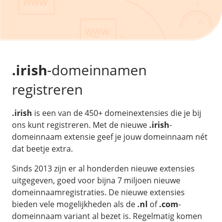
/
Back-up & Opslag
.eu domein
Public Cloud
Hulp nodig?
.be domein
STACK - online opslag
/
Orchestration
/
Security & Compliance
/
TransIP
/
Network
Acronis Cyber Protect
Kubernetes
Digitale toegankelijkheid
Controlepaneel
Ons verhaal
Load balancing
Verhuishulp
/
Add-ons
Legal & security
.irish
-domeinnamen
/
Software
OpenStack Connect
GDPR Protect
Contact
AccessiWay - toegankelijkheid
registreren
Bring Your Own IP
Linux Server
SiteSweep
Social Media Hub
Dedicated IP Subnet
Windows Server
/
Overig
SSL
.irish
is een van de 450+ domeinextensies die je bij
iubenda - compliancy
Microsoft Essentials
ons kunt registreren. Met de nieuwe
.irish
-
Nieuws
/
Volumes
Billdu - facturatieapp
Plesk
domeinnaam extensie geef je jouw domeinnaam nét
Blog
Patchman
dat beetje extra.
Volume storage
cPanel
Webinars
Volume backups
DirectAdmin
Sinds 2013 zijn er al honderden nieuwe extensies
/
Websitebouwer
Library
uitgegeven, goed voor bijna 7 miljoen nieuwe
Encrypted volumes
OpenClaw
Vacatures
domeinnaamregistraties. De nieuwe extensies
AI Site Assistant voor WordPress
n8n
bieden vele mogelijkheden als de
.nl
of
.com
-
/
Other
domeinnaam variant al bezet is. Regelmatig komen