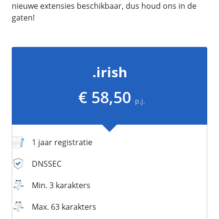
/
Networking
Prijsoverzicht
nieuwe extensies beschikbaar, dus houd ons in de
gaten!
Secret management
HA-IP
Load Balancer
Private Network
.irish
VPS-Firewall
€ 58,50
/
Storage
p.j.
Acronis Cyber Protect
Block Storage
1 jaar registratie
Weekly Backups
Snapshots
DNSSEC
Min. 3 karakters
/
Overig
Max. 63 karakters
API