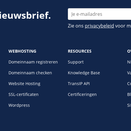
nieuwsbrief.
Zie ons
privacybeleid
voor me
WEBHOSTING
RESOURCES
O
Domeinnaam registreren
Support
N
Domeinnaam checken
Knowledge Base
V
Website Hosting
TransIP API
C
SSL-certificaten
Certificeringen
B
Wordpress
S