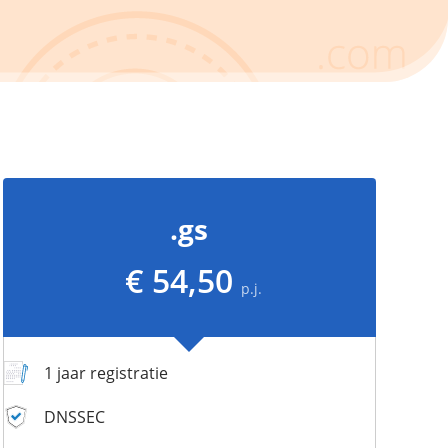
.gs
€ 54,50
p.j.
1 jaar registratie
DNSSEC