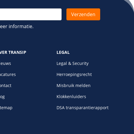
er informatie.
VER TRANSIP
LEGAL
ieuws
Legal & Security
acatures
Herroepingsrecht
ontact
Misbruik melden
log
Klokkenluiders
itemap
DSA transparantierapport