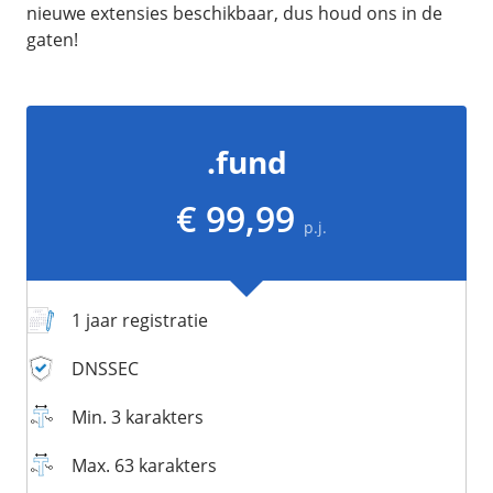
/
Networking
Prijsoverzicht
nieuwe extensies beschikbaar, dus houd ons in de
gaten!
Secret management
HA-IP
Load Balancer
Private Network
.fund
VPS-Firewall
€ 99,99
/
Storage
p.j.
Acronis Cyber Protect
Block Storage
1 jaar registratie
Weekly Backups
Snapshots
DNSSEC
Min. 3 karakters
/
Overig
Max. 63 karakters
API