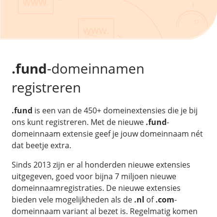
/
Back-up & Opslag
.eu domein
Public Cloud
Hulp nodig?
.be domein
STACK - online opslag
/
Orchestration
/
Security & Compliance
/
TransIP
/
Network
Acronis Cyber Protect
Kubernetes
Digitale toegankelijkheid
Controlepaneel
Ons verhaal
Load balancing
Verhuishulp
/
Add-ons
Legal & security
.fund
-domeinnamen
/
Software
OpenStack Connect
GDPR Protect
Contact
AccessiWay - toegankelijkheid
registreren
Bring Your Own IP
Linux Server
SiteSweep
Social Media Hub
Dedicated IP Subnet
Windows Server
/
Overig
SSL
.fund
is een van de 450+ domeinextensies die je bij
iubenda - compliancy
Microsoft Essentials
ons kunt registreren. Met de nieuwe
.fund
-
Nieuws
/
Volumes
Billdu - facturatieapp
Plesk
domeinnaam extensie geef je jouw domeinnaam nét
Blog
Patchman
dat beetje extra.
Volume storage
cPanel
Webinars
Volume backups
DirectAdmin
Sinds 2013 zijn er al honderden nieuwe extensies
/
Websitebouwer
Library
uitgegeven, goed voor bijna 7 miljoen nieuwe
Encrypted volumes
OpenClaw
Vacatures
domeinnaamregistraties. De nieuwe extensies
AI Site Assistant voor WordPress
n8n
bieden vele mogelijkheden als de
.nl
of
.com
-
/
Other
domeinnaam variant al bezet is. Regelmatig komen