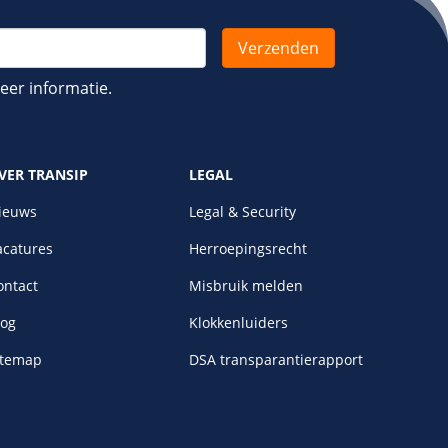
er informatie.
VER TRANSIP
LEGAL
ieuws
Legal & Security
acatures
Herroepingsrecht
ontact
Misbruik melden
log
Klokkenluiders
itemap
DSA transparantierapport