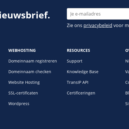
nieuwsbrief.
Zie ons
privacybeleid
voor me
WEBHOSTING
RESOURCES
O
Domeinnaam registreren
Support
N
Domeinnaam checken
Knowledge Base
V
Website Hosting
TransIP API
C
SSL-certificaten
Certificeringen
B
Wordpress
S