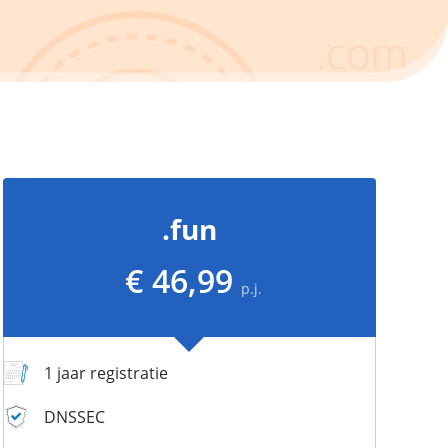
.fun
€ 46,99
p.j.
1 jaar registratie
DNSSEC