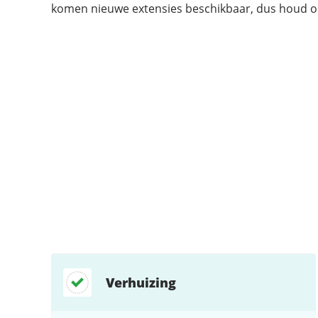
komen nieuwe extensies beschikbaar, dus houd on
Ondersteund:
Ondersteund:
Ondersteund:
Ondersteund:
Ondersteund:
Ondersteund:
Niet ondersteund:
Ondersteund:
Verhuizing