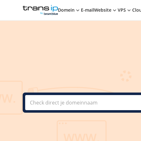
Winkelwagen
TransIP
TRANSIP
BY TEAM.BLUE
Domein
E-mail
Website
VPS
Clo
Checken
Check meerdere domeinnamen tegelijk